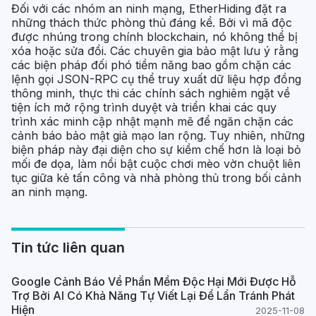
Đối với các nhóm an ninh mạng, EtherHiding đặt ra
những thách thức phòng thủ đáng kể. Bởi vì mã độc
được nhúng trong chính blockchain, nó không thể bị
xóa hoặc sửa đổi. Các chuyên gia bảo mật lưu ý rằng
các biện pháp đối phó tiềm năng bao gồm chặn các
lệnh gọi JSON-RPC cụ thể truy xuất dữ liệu hợp đồng
thông minh, thực thi các chính sách nghiêm ngặt về
tiện ích mở rộng trình duyệt và triển khai các quy
trình xác minh cập nhật mạnh mẽ để ngăn chặn các
cảnh báo bảo mật giả mạo lan rộng. Tuy nhiên, những
biện pháp này đại diện cho sự kiềm chế hơn là loại bỏ
mối đe dọa, làm nổi bật cuộc chơi mèo vờn chuột liên
tục giữa kẻ tấn công và nhà phòng thủ trong bối cảnh
an ninh mạng.
Tin tức liên quan
Google Cảnh Báo Về Phần Mềm Độc Hại Mới Được Hỗ
Trợ Bởi AI Có Khả Năng Tự Viết Lại Để Lẩn Tránh Phát
Hiện
2025-11-08