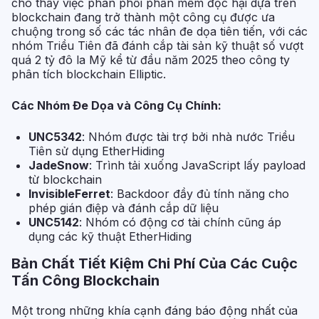
cho thấy việc phân phối phần mềm độc hại dựa trên
blockchain đang trở thành một công cụ được ưa
chuộng trong số các tác nhân đe dọa tiên tiến, với các
nhóm Triều Tiên đã đánh cắp tài sản kỹ thuật số vượt
quá 2 tỷ đô la Mỹ kể từ đầu năm 2025 theo công ty
phân tích blockchain Elliptic.
Các Nhóm Đe Dọa và Công Cụ Chính:
UNC5342
: Nhóm được tài trợ bởi nhà nước Triều
Tiên sử dụng EtherHiding
JadeSnow
: Trình tải xuống JavaScript lấy payload
từ blockchain
InvisibleFerret
: Backdoor đầy đủ tính năng cho
phép gián điệp và đánh cắp dữ liệu
UNC5142
: Nhóm có động cơ tài chính cũng áp
dụng các kỹ thuật EtherHiding
Bản Chất Tiết Kiệm Chi Phí Của Các Cuộc
Tấn Công Blockchain
Một trong những khía cạnh đáng báo động nhất của