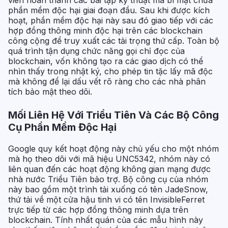
viên hoàn thành các bài tập kỹ thuật mà bí mật chứa
phần mềm độc hại giai đoạn đầu. Sau khi được kích
hoạt, phần mềm độc hại này sau đó giao tiếp với các
hợp đồng thông minh độc hại trên các blockchain
công cộng để truy xuất các tải trọng thứ cấp. Toàn bộ
quá trình tận dụng chức năng gọi chỉ đọc của
blockchain, vốn không tạo ra các giao dịch có thể
nhìn thấy trong nhật ký, cho phép tin tặc lấy mã độc
mà không để lại dấu vết rõ ràng cho các nhà phân
tích bảo mật theo dõi.
Mối Liên Hệ Với Triều Tiên Và Các Bộ Công
Cụ Phần Mềm Độc Hại
Google quy kết hoạt động này chủ yếu cho một nhóm
mà họ theo dõi với mã hiệu UNC5342, nhóm này có
liên quan đến các hoạt động không gian mạng được
nhà nước Triều Tiên bảo trợ. Bộ công cụ của nhóm
này bao gồm một trình tải xuống có tên JadeSnow,
thứ tải về một cửa hậu tinh vi có tên InvisibleFerret
trực tiếp từ các hợp đồng thông minh dựa trên
blockchain. Tính nhất quán của các mẫu hình này