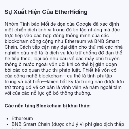
Sự Xuất Hiện Của EtherHiding
Nhóm Tình báo Mối đe dọa của Google đã xác định
một chiến dịch tinh vi trong đó tin tặc nhúng mã độc
trực tiếp vào các hợp đồng thông minh của các
blockchain công cộng như Ethereum và BNB Smart
Chain. Cách tiếp cận này đại diện cho thứ mà các nhà
nghiên cứu mô tả là dịch vụ lưu trữ chống đỡ đạn thế
hệ tiếp theo, loại bỏ nhu cầu về các máy chủ truyền
thống ở nước ngoài vốn đôi khi có thể bị gián đoạn
bởi các cơ quan thực thi pháp luật. Thiết kế vốn có
của công nghệ blockchain—cụ thể là tính phi tập
trung và bất biến—khiến bất kỳ tải trọng nào được lưu
trữ trong đó về cơ bản là vĩnh viễn và nằm ngoài tầm
với của các nỗ lực gỡ bỏ thông thường.
Các nền tảng Blockchain bị khai thác:
Ethereum
BNB Smart Chain (được chú ý vì phí giao dịch thấp