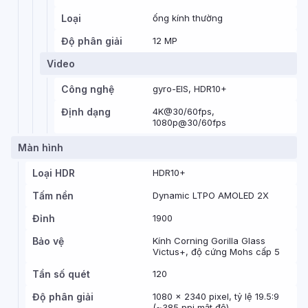
Loại
ống kính thường
Độ phân giải
12 MP
Video
Công nghệ
gyro-EIS, HDR10+
Định dạng
4K@30/60fps,
1080p@30/60fps
Màn hình
Loại HDR
HDR10+
Tấm nền
Dynamic LTPO AMOLED 2X
Đỉnh
1900
Bảo vệ
Kính Corning Gorilla Glass
Victus+, độ cứng Mohs cấp 5
Tần số quét
120
Độ phân giải
1080 x 2340 pixel, tỷ lệ 19.5:9
(~385 ppi mật độ)