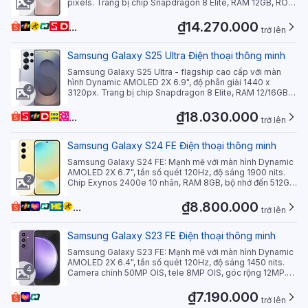
pixels. Trang bị chip Snapdragon 8 Elite, RAM 12GB, ROM
lên đến 512GB. Nổi bật với camera chính 200MP, chụp
video 8K. Thiết kế sang trọng với khung titanium, kính
₫14.270.000
...
trở lên
Gorilla Glass, chống nước IP68. Pin 3900mAh, sạc nhanh
25W, hỗ trợ 5G và Wi-Fi 7.
Samsung Galaxy S25 Ultra Điện thoại thông minh
Samsung Galaxy S25 Ultra - flagship cao cấp với màn
hình Dynamic AMOLED 2X 6.9", độ phân giải 1440 x
4
3120px. Trang bị chip Snapdragon 8 Elite, RAM 12/16GB,
bộ nhớ lên đến 1TB. Hệ thống 4 camera sau (200MP +
50MP + 50MP + 10MP), camera selfie 12MP. Pin
₫18.030.000
...
trở lên
5000mAh, sạc nhanh 45W. Khung titanium grade 5, chống
nước IP68, chạy Android 15.
Samsung Galaxy S24 FE Điện thoại thông minh
Samsung Galaxy S24 FE: Mạnh mẽ với màn hình Dynamic
AMOLED 2X 6.7", tần số quét 120Hz, độ sáng 1900 nits.
2
Chip Exynos 2400e 10 nhân, RAM 8GB, bộ nhớ đến 512GB.
Camera chính 50MP OIS, tele 8MP OIS, góc rộng 12MP.
Selfie 10MP. Pin 4700mAh, sạc nhanh 25W. Chống nước
₫8.800.000
...
trở lên
IP68, 5G, NFC. Chạy Android 14, One UI 6.1.
Samsung Galaxy S23 FE Điện thoại thông minh
Samsung Galaxy S23 FE: Mạnh mẽ với màn hình Dynamic
AMOLED 2X 6.4", tần số quét 120Hz, độ sáng 1450 nits.
4
Camera chính 50MP OIS, tele 8MP OIS, góc rộng 12MP.
Chip Exynos 2200/Snapdragon 8 Gen 1, RAM 8GB, ROM
128/256GB. Pin 4500mAh, sạc nhanh 25W. Chống nước
₫7.190.000
trở lên
IP68, 5G, NFC. Màu sắc đa dạng: Mint, Cream, Graphite,