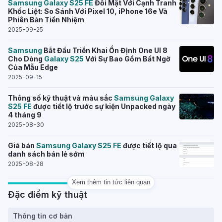
Samsung
Galaxy
S25
FE
Đối Mặt Với Cạnh Tranh
Khốc Liệt: So Sánh Với Pixel 10, iPhone 16e Và
Phiên Bản Tiền Nhiệm
2025-09-25
Samsung
Bắt Đầu Triển Khai Ổn Định One UI 8
Cho Dòng
Galaxy
S25
Với Sự Bao Gồm Bất Ngờ
Của Mẫu Edge
2025-09-15
Thông số kỹ thuật và màu sắc
Samsung
Galaxy
S25
FE
được tiết lộ trước sự kiện Unpacked ngày
4 tháng 9
2025-08-30
Giá bán
Samsung
Galaxy
S25
FE
được tiết lộ qua
danh sách bán lẻ sớm
2025-08-28
Xem thêm tin tức liên quan
Đặc điểm kỹ thuật
Thông tin cơ bản