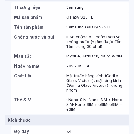
Thương hiệu
Samsung
Mã sản phẩm
Galaxy S25 FE
Tên sản phẩm
Samsung Galaxy S25 FE
Chống nước và bụi
IP68 chống bụi hoàn toàn và
chống nước (ngâm được đến
1.5m trong 30 phút)
Màu sắc
Icyblue, Jetblack, Navy, White
Ngày ra mắt
2025-09-04
Chất liệu
Mặt trước bằng kính (Gorilla
Glass Victus+), mặt lưng kính
(Gorilla Glass Victus+), khung
nhôm
Thẻ SIM
· Nano-SIM· Nano-SIM + Nano-
SIM· Nano-SIM + eSIM· eSIM +
eSIM
Kích thước
Độ dày
7.4