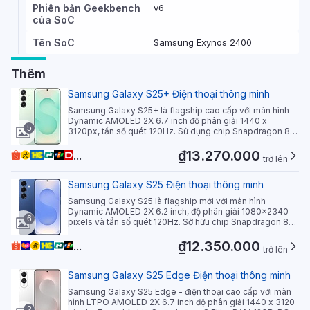
Phiên bản Geekbench
v6
của SoC
Tên SoC
Samsung Exynos 2400
Thêm
Samsung Galaxy S25+ Điện thoại thông minh
Samsung Galaxy S25+ là flagship cao cấp với màn hình
Dynamic AMOLED 2X 6.7 inch độ phân giải 1440 x
5
3120px, tần số quét 120Hz. Sử dụng chip Snapdragon 8
Elite 3nm mạnh mẽ, RAM 12GB, ROM 256/512GB. Hệ thống
camera sau 50MP+10MP+12MP chụp ảnh chuyên nghiệp,
₫13.270.000
...
trở lên
pin 4900mAh sạc nhanh 45W. Thiết kế sang trọng với
khung nhôm, mặt kính Gorilla Glass Victus 2, chống nước
IP68.
Samsung Galaxy S25 Điện thoại thông minh
Samsung Galaxy S25 là flagship mới với màn hình
Dynamic AMOLED 2X 6.2 inch, độ phân giải 1080x2340
6
pixels và tần số quét 120Hz. Sở hữu chip Snapdragon 8
Elite, RAM 12GB và bộ nhớ trong lên đến 512GB. Hệ thống
camera sau gồm 3 ống kính: chính 50MP, tele 10MP và
₫12.350.000
...
trở lên
góc siêu rộng 12MP. Pin 4000mAh hỗ trợ sạc nhanh 25W.
Chạy Android 15 với One UI 7, hỗ trợ 7 năm cập nhật.
Samsung Galaxy S25 Edge Điện thoại thông minh
Samsung Galaxy S25 Edge - điện thoại cao cấp với màn
hình LTPO AMOLED 2X 6.7 inch độ phân giải 1440 x 3120
2