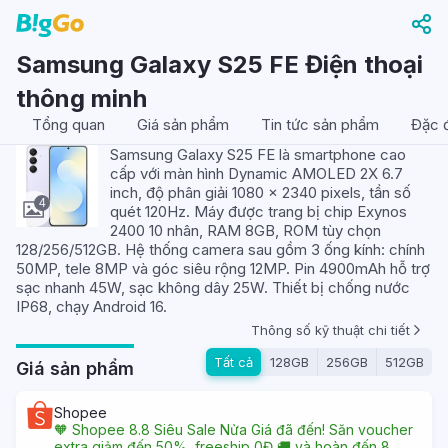
Samsung Galaxy S25 FE Điện thoại
thông minh
Tổng quan
Giá sản phẩm
Tin tức sản phẩm
Đặc đ
Samsung Galaxy S25 FE là smartphone cao
cấp với màn hình Dynamic AMOLED 2X 6.7
inch, độ phân giải 1080 x 2340 pixels, tần số
4
quét 120Hz. Máy được trang bị chip Exynos
2400 10 nhân, RAM 8GB, ROM tùy chọn
128/256/512GB. Hệ thống camera sau gồm 3 ống kính: chính
50MP, tele 8MP và góc siêu rộng 12MP. Pin 4900mAh hỗ trợ
sạc nhanh 45W, sạc không dây 25W. Thiết bị chống nước
IP68, chạy Android 16.
Thông số kỹ thuật chi tiết
Tất cả
128GB
256GB
512GB
Giá sản phẩm
Shopee
🧡 Shopee 8.8 Siêu Sale Nửa Giá đã đến! Săn voucher
extra giảm đến 50%, freeship 0Đ 🚚 và hoàn đến 8