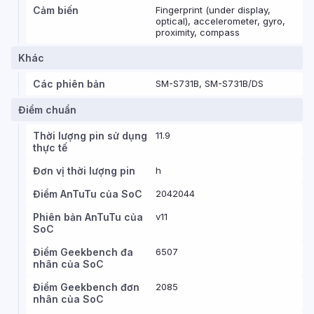
Cảm biến
Fingerprint (under display,
optical), accelerometer, gyro,
proximity, compass
Khác
Các phiên bản
SM-S731B, SM-S731B/DS
Điểm chuẩn
Thời lượng pin sử dụng
11.9
thực tế
Đơn vị thời lượng pin
h
Điểm AnTuTu của SoC
2042044
Phiên bản AnTuTu của
v11
SoC
Điểm Geekbench đa
6507
nhân của SoC
Điểm Geekbench đơn
2085
nhân của SoC