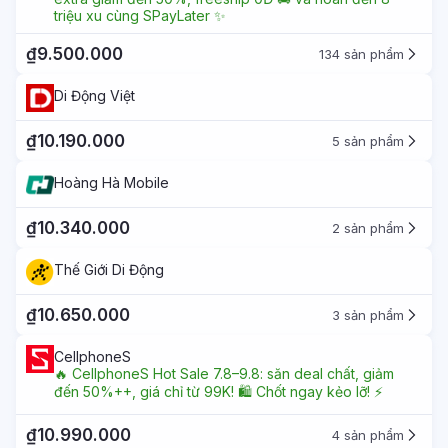
triệu xu cùng SPayLater ✨
₫9.500.000
134 sản phẩm
Di Động Việt
₫10.190.000
5 sản phẩm
Hoàng Hà Mobile
₫10.340.000
2 sản phẩm
Thế Giới Di Động
₫10.650.000
3 sản phẩm
CellphoneS
🔥 CellphoneS Hot Sale 7.8–9.8: săn deal chất, giảm
đến 50%++, giá chỉ từ 99K! 🛍️ Chốt ngay kẻo lỡ! ⚡
₫10.990.000
4 sản phẩm