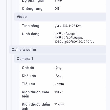
Độ phân giải
8 MP
Chống rung
OIS
Video
Tính năng
gyro-EIS, HDR10+
Định dạng
8K@24/30fps,
4K@30/60/120fps,
1080p@30/60/120/240fps
Camera selfie
Camera 1
Chế độ
rộng
Khẩu độ
f/2.2
Tiêu cự
26mm
Kích thước cảm
1/3.2"
biến
Kích thước điểm
1.12µm
ảnh