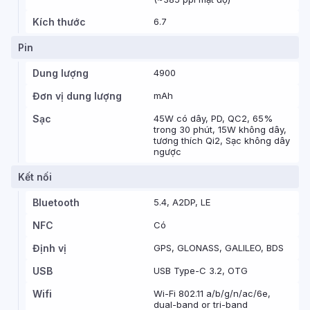
Kích thước
6.7
Pin
Dung lượng
4900
Đơn vị dung lượng
mAh
Sạc
45W có dây, PD, QC2, 65%
trong 30 phút, 15W không dây,
tương thích Qi2, Sạc không dây
ngược
Kết nối
Bluetooth
5.4, A2DP, LE
NFC
Có
Định vị
GPS, GLONASS, GALILEO, BDS
USB
USB Type-C 3.2, OTG
Wifi
Wi-Fi 802.11 a/b/g/n/ac/6e,
dual-band or tri-band