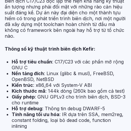
biên dịch C17/C23 độc lập thể hiện khả năng kỹ thuật
ấn tượng nhưng phải đối mặt với những rào cản hiệu
suất đáng kể. Dự án này đại diện cho một thành tựu
hiếm có trong phát triển trình biên dịch, nơi một người
đã xây dựng một toolchain hoàn chỉnh từ đầu mà
không có framework bên ngoài hay hỗ trợ từ tổ chức
nào.
Thông số kỹ thuật trình biên dịch Kefir:
Hỗ trợ tiêu chuẩn
: C17/C23 với các phần mở rộng
GNU C
Nền tảng đích
: Linux (glibc & musl), FreeBSD,
OpenBSD, NetBSD
Kiến trúc
: x86_64 với System-V ABI
Kích thước mã
: 144k dòng (260k bao gồm cả test)
Giấy phép
: GNU GPLv3 cho trình biên dịch, BSD-3
cho runtime
Hỗ trợ debug
: Thông tin debug DWARF-5
Tính năng tối ưu hóa
: IR dựa trên SSA, mem2reg,
constant folding, loại bỏ dead code, function
inlining