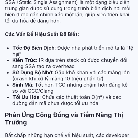
SSA (Static Single Assignment) là một dạng biểu diễn
trung gian được sử dụng trong trình biên dịch nơi mỗi
biến được gán chính xác một lần, giúp việc triển khai
tối ưu hóa dễ dàng hơn.
Các Vấn Đề Hiệu Suất Đã Biết:
Tốc Độ Biên Dịch
: Được nhà phát triển mô tả là "tệ
hại"
Kiến Trúc
: IR dựa trên stack cũ được chuyển đổi
sang SSA tạo ra overhead
Sử Dụng Bộ Nhớ
: Gặp khó khăn với các mảng lớn
(crash khi xử lý mảng 10 triệu phần tử)
Sinh Mã
: Tốt hơn TCC nhưng chậm hơn đáng kể
so với GCC/Clang
Tối Ưu Hóa
: Chứa các thuật toán O(n²) và các
đường dẫn mã chưa được tối ưu hóa
Phản Ứng Cộng Đồng và Tiềm Năng Thị
Trường
Bất chấp những hạn chế về hiệu suất, các developer