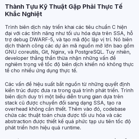
Thành Tựu Kỹ Thuật Gặp Phải Thực Tế
Khắc Nghiệt
Trình biên dịch này triển khai các tiêu chuẩn C hiện
đại với các tính năng như tối ưu hóa dựa trên SSA, hỗ
trợ debug DWARF-5, và tạo mã độc lập vị trí. Nó biên
dịch thành công các dự án mã nguồn mở lớn bao gồm
GNU coreutils, Git, Nginx, và PostgreSQL. Tuy nhiên,
developer thẳng thắn thừa nhận những vấn đề
nghiêm trọng về tốc độ biên dịch khiến nó không thực
tế cho nhiều ứng dụng thực tế.
Các vấn đề hiệu suất bắt nguồn từ những quyết định
kiến trúc được đưa ra trong quá trình phát triển. Trình
biên dịch duy trì một biểu diễn trung gian dựa trên
stack cũ được chuyển đổi sang dạng SSA, tạo ra
overhead không cần thiết. Thêm vào đó, codebase
chứa các thuật toán chưa được tối ưu hóa và các
abstraction được thiết kế quá phức tạp ưu tiên tốc độ
phát triển hơn hiệu quả runtime.