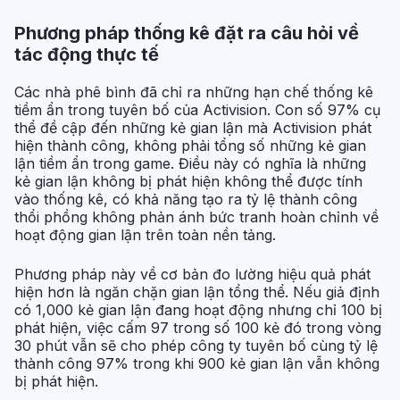
Phương pháp thống kê đặt ra câu hỏi về
tác động thực tế
Các nhà phê bình đã chỉ ra những hạn chế thống kê
tiềm ẩn trong tuyên bố của Activision. Con số 97% cụ
thể đề cập đến những kẻ gian lận mà Activision phát
hiện thành công, không phải tổng số những kẻ gian
lận tiềm ẩn trong game. Điều này có nghĩa là những
kẻ gian lận không bị phát hiện không thể được tính
vào thống kê, có khả năng tạo ra tỷ lệ thành công
thổi phồng không phản ánh bức tranh hoàn chỉnh về
hoạt động gian lận trên toàn nền tảng.
Phương pháp này về cơ bản đo lường hiệu quả phát
hiện hơn là ngăn chặn gian lận tổng thể. Nếu giả định
có 1,000 kẻ gian lận đang hoạt động nhưng chỉ 100 bị
phát hiện, việc cấm 97 trong số 100 kẻ đó trong vòng
30 phút vẫn sẽ cho phép công ty tuyên bố cùng tỷ lệ
thành công 97% trong khi 900 kẻ gian lận vẫn không
bị phát hiện.