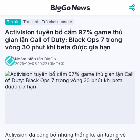
Tin tức
Trò chơi
Trò chơi console
Activision tuyên bố cấm 97% game thủ
gian lận Call of Duty: Black Ops 7 trong
vòng 30 phút khi beta được gia hạn
Nhóm biên tập BigGo
2025-10-08 10:22 (GMT+0)
Activision đã công bố những thống kê ấn tượng về