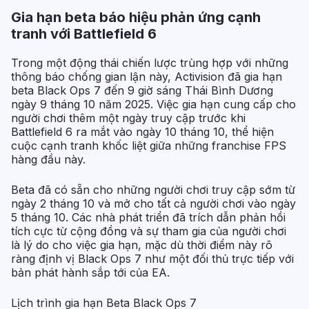
Gia hạn beta báo hiệu phản ứng cạnh
tranh với Battlefield 6
Trong một động thái chiến lược trùng hợp với những
thông báo chống gian lận này, Activision đã gia hạn
beta Black Ops 7 đến 9 giờ sáng Thái Bình Dương
ngày 9 tháng 10 năm 2025. Việc gia hạn cung cấp cho
người chơi thêm một ngày truy cập trước khi
Battlefield 6 ra mắt vào ngày 10 tháng 10, thể hiện
cuộc cạnh tranh khốc liệt giữa những franchise FPS
hàng đầu này.
Beta đã có sẵn cho những người chơi truy cập sớm từ
ngày 2 tháng 10 và mở cho tất cả người chơi vào ngày
5 tháng 10. Các nhà phát triển đã trích dẫn phản hồi
tích cực từ cộng đồng và sự tham gia của người chơi
là lý do cho việc gia hạn, mặc dù thời điểm này rõ
ràng định vị Black Ops 7 như một đối thủ trực tiếp với
bản phát hành sắp tới của EA.
Lịch trình gia hạn Beta Black Ops 7