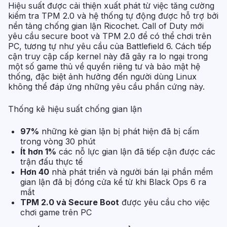
Hiệu suất được cải thiện xuất phát từ việc tăng cường
kiểm tra TPM 2.0 và hệ thống tự động được hỗ trợ bởi
nền tảng chống gian lận Ricochet. Call of Duty mới
yêu cầu secure boot và TPM 2.0 để có thể chơi trên
PC, tương tự như yêu cầu của Battlefield 6. Cách tiếp
cận truy cập cấp kernel này đã gây ra lo ngại trong
một số game thủ về quyền riêng tư và bảo mật hệ
thống, đặc biệt ảnh hưởng đến người dùng Linux
không thể đáp ứng những yêu cầu phần cứng này.
Thống kê hiệu suất chống gian lận
97%
những kẻ gian lận bị phát hiện đã bị cấm
trong vòng 30 phút
Ít hơn 1%
các nỗ lực gian lận đã tiếp cận được các
trận đấu thực tế
Hơn 40
nhà phát triển và người bán lại phần mềm
gian lận đã bị đóng cửa kể từ khi Black Ops 6 ra
mắt
TPM 2.0 và Secure Boot
được yêu cầu cho việc
chơi game trên PC