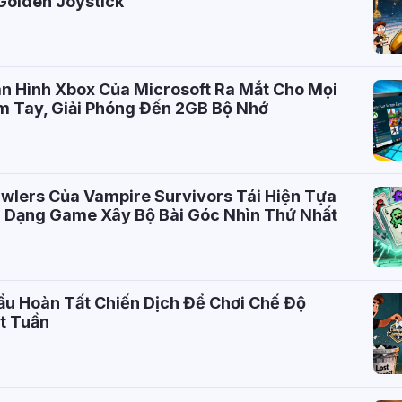
Golden Joystick
n Hình Xbox Của Microsoft Ra Mắt Cho Mọi
m Tay, Giải Phóng Đến 2GB Bộ Nhớ
wlers Của Vampire Survivors Tái Hiện Tựa
Dạng Game Xây Bộ Bài Góc Nhìn Thứ Nhất
ầu Hoàn Tất Chiến Dịch Để Chơi Chế Độ
t Tuần