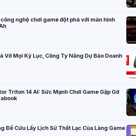
g công nghệ chơi game đột phá với màn hình
mAh
há Vỡ Mọi Kỷ Lục, Công Ty Nâng Dự Báo Doanh
or Triton 14 AI: Sức Mạnh Chơi Game Gặp Gỡ
rabook
g Để Cứu Lấy Lịch Sử Thất Lạc Của Làng Game