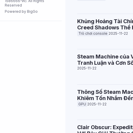
1586666-W). All Rights
Reserved
Tất cả cửa
hàng
Powered by BigGo
Khủng Hoảng Tài Chín
Creed Shadows Thể 
Trò chơi console
2025-11-22
Steam Machine của V
Tranh Luận và Cơn Số
2025-11-22
Thông Số Steam Mach
Khiêm Tốn Nhắm Đến
GPU
2025-11-22
Clair Obscur: Expedi