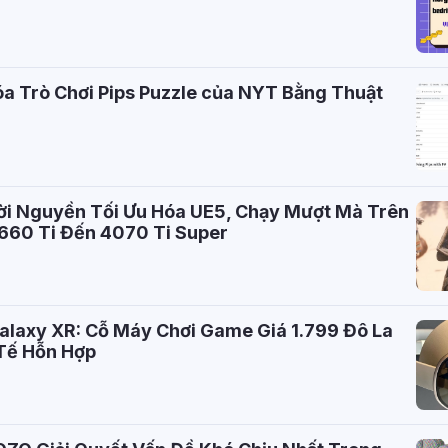
óa Trò Chơi Pips Puzzle của NYT Bằng Thuật
Lời Nguyền Tối Ưu Hóa UE5, Chạy Mượt Mà Trên
1660 Ti Đến 4070 Ti Super
laxy XR: Cỗ Máy Chơi Game Giá 1.799 Đô La
 Tế Hỗn Hợp