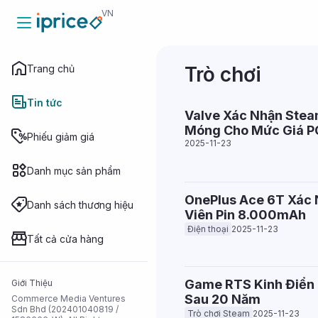
VN
Trang chủ
Trò chơi
Trang chủ
Tin tức
Valve Xác Nhận Stea
Móng Cho Mức Giá P
Tin tức
Phiếu giảm giá
2025-11-23
Danh mục sản phẩm
Phiếu giảm
giá
OnePlus Ace 6T Xác 
Danh sách thương hiệu
Viên Pin 8.000mAh
Danh mục sản
Điện thoại
2025-11-23
phẩm
Tất cả cửa hàng
Danh sách
Game RTS Kinh Điển
Giới Thiệu
thương hiệu
Sau 20 Năm
Commerce Media Ventures
Sdn Bhd (202401040819 /
Trò chơi Steam
2025-11-23