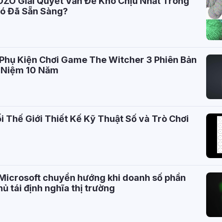
OZO Giải Quyết Vấn Đề Khó Chịu Nhất Trong
ó Đã Sẵn Sàng?
 Phụ Kiện Chơi Game The Witcher 3 Phiên Bản
ỷ Niệm 10 Năm
i Thế Giới Thiết Kế Kỹ Thuật Số và Trò Chơi
Microsoft chuyển hướng khi doanh số phần
hủ tái định nghĩa thị trường