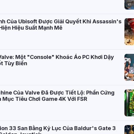
h Của Ubisoft Được Giải Quyết Khi Assassin's
Hiện Hiệu Suất Mạnh Mẽ
alve: Một "Console" Khoác Áo PC Khơi Dậy
t Tùy Biến
ine Của Valve Đã Được Tiết Lộ: Phần Cứng
 Mục Tiêu Chơi Game 4K Với FSR
tion 33 San Bằng Kỷ Lục Của Baldur's Gate 3