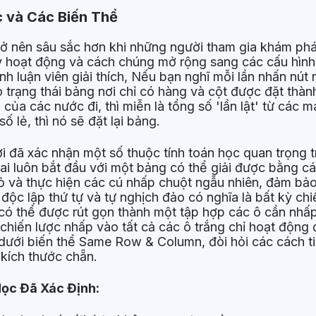
 và Các Biến Thể
ở nên sâu sắc hơn khi những người tham gia khám phá 
y hoạt động và cách chúng mở rộng sang các cấu hìn
h luận viên giải thích, Nếu bạn nghĩ mỗi lần nhấn nút
trạng thái bảng nơi chỉ có hàng và cột được đặt thàn
của các nước đi, thì miễn là tổng số 'lần lật' từ các ma
ố lẻ, thì nó sẽ đặt lại bảng.
ơi đã xác nhận một số thuộc tính toán học quan trọng 
khai luôn bắt đầu với một bảng có thể giải được bằng c
ỏ và thực hiện các cú nhấp chuột ngẫu nhiên, đảm bảo
 độc lập thứ tự và tự nghịch đảo có nghĩa là bất kỳ chi
có thể được rút gọn thành một tập hợp các ô cần nhấ
, chiến lược nhấp vào tất cả các ô trắng chỉ hoạt động 
 dưới biến thể Same Row & Column, đòi hỏi các cách t
kích thước chẵn.
ọc Đã Xác Định: