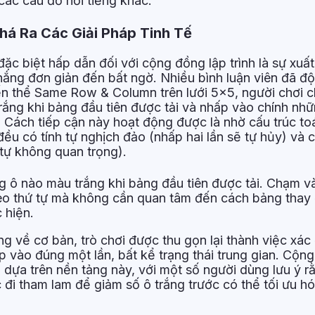
 các câu đố nổi tiếng khác.
á Ra Các Giải Pháp Tinh Tế
đặc biệt hấp dẫn đối với cộng đồng lập trình là sự xuấ
hắng đơn giản đến bất ngờ. Nhiều bình luận viên đã độ
iến thể Same Row & Column trên lưới 5x5, người chơi c
rắng khi bảng đầu tiên được tải và nhấp vào chính nh
. Cách tiếp cận này hoạt động được là nhờ cấu trúc t
 đều có tính tự nghịch đảo (nhấp hai lần sẽ tự hủy) và 
 tự không quan trọng).
 ô nào màu trắng khi bảng đầu tiên được tải. Chạm và
eo thứ tự mà không cần quan tâm đến cách bảng thay 
 hiện.
ằng về cơ bản, trò chơi được thu gọn lại thành việc xác
 vào đúng một lần, bất kể trạng thái trung gian. Cộn
dựa trên nền tảng này, với một số người dùng lưu ý r
 đi tham lam để giảm số ô trắng trước có thể tối ưu hó