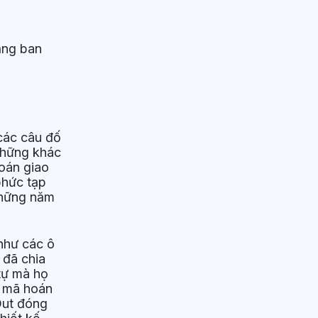
ắng ban
 các câu đố
 những khác
toán giao
phức tạp
những năm
như các ô
 đã chia
 tự mà họ
i mã hoán
 Out đóng