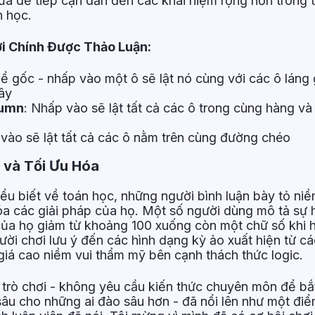
ửa dễ tiếp cận dẫn đến các khái niệm rộng hơn trong t
n học.
i Chính Được Thảo Luận:
hể gốc - nhấp vào một ô sẽ lật nó cùng với các ô láng
ây
lumn
: Nhấp vào sẽ lật tất cả các ô trong cùng hàng và 
 vào sẽ lật tất cả các ô nằm trên cùng đường chéo
 và Tối Ưu Hóa
ểu biết về toán học, những người bình luận bày tỏ niề
hóa các giải pháp của họ. Một số người dùng mô tả sự h
của họ giảm từ khoảng 100 xuống còn một chữ số khi 
i chơi lưu ý đến các hình dạng kỳ ảo xuất hiện từ các
giá cao niềm vui thẩm mỹ bên cạnh thách thức logic.
 trò chơi - không yêu cầu kiến thức chuyên môn để bắ
sâu cho những ai đào sâu hơn - đã nổi lên như một đi