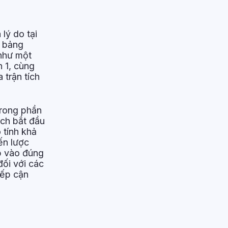
lý do tại
h bảng
 như một
h 1, cùng
 trận tích
trong phần
ách bắt đầu
 tính khả
ến lược
p vào đúng
đối với các
iếp cận