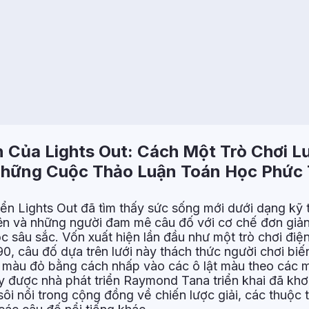
 Của Lights Out: Cách Một Trò Chơi L
Những Cuộc Thảo Luận Toán Học Phức
điển Lights Out đã tìm thấy sức sống mới dưới dạng kỹ 
 viên và những người đam mê câu đố với cơ chế đơn giả
c sâu sắc. Vốn xuất hiện lần đầu như một trò chơi điệ
, câu đố dựa trên lưới này thách thức người chơi biến
 màu đỏ bằng cách nhấp vào các ô lật màu theo các m
 được nhà phát triển Raymond Tana triển khai đã khơ
ôi nổi trong cộng đồng về chiến lược giải, các thuộc t