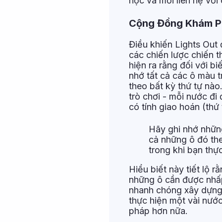
học và mối liên hệ với
Cộng Đồng Khám Ph
Điều khiến Lights Out 
các chiến lược chiến t
hiện ra rằng đối với b
nhớ tất cả các ô màu t
theo bất kỳ thứ tự nào
trò chơi - mỗi nước đi
có tính giao hoán (thứ
Hãy ghi nhớ những
cả những ô đó th
trong khi bạn thực
Hiểu biết này tiết lộ r
những ô cần được nhấp
nhanh chóng xây dựng 
thực hiện một vài nước
pháp hơn nữa.