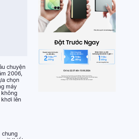
câu chuyện
năm 2006,
lựa chọn
ùng máy
c không
 khơi lên
n chung