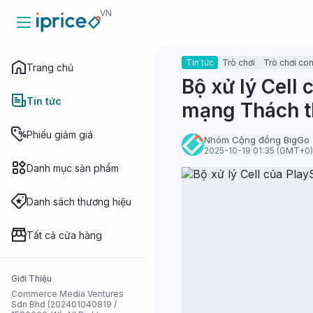
VN
Tin tức
Trò chơi
Trò chơi co
Trang chủ
Trang chủ
Bộ xử lý Cell 
Tin tức
mạng Thách th
Tin tức
Phiếu giảm giá
Nhóm Cộng đồng BigGo
2025-10-19 01:35 (GMT+0)
Danh mục sản phẩm
Phiếu giảm
giá
Danh sách thương hiệu
Danh mục sản
phẩm
Tất cả cửa hàng
Danh sách
Giới Thiệu
thương hiệu
Commerce Media Ventures
Sdn Bhd (202401040819 /