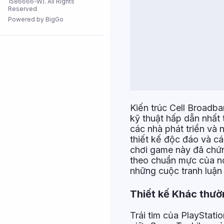
1586666-W). All Rights
Reserved
Tất cả cửa
hàng
Powered by BigGo
Kiến trúc Cell Broadb
kỹ thuật hấp dẫn nhất 
các nhà phát triển và
thiết kế độc đáo và cá
chơi game này đã chứn
theo chuẩn mực của nó 
những cuộc tranh luận 
Thiết kế Khác thườn
Trái tim của PlayStati