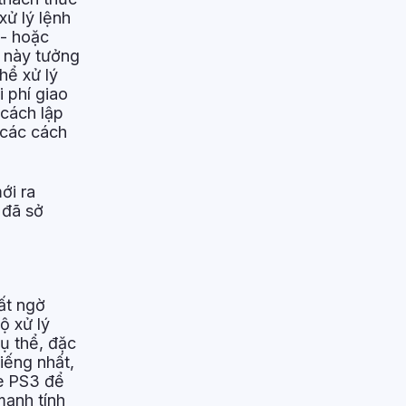
xử lý lệnh
e- hoặc
c này tưởng
hể xử lý
 phí giao
 cách lập
 các cách
ới ra
 đã sở
ất ngờ
ộ xử lý
cụ thể, đặc
iếng nhất,
e PS3 để
mạnh tính