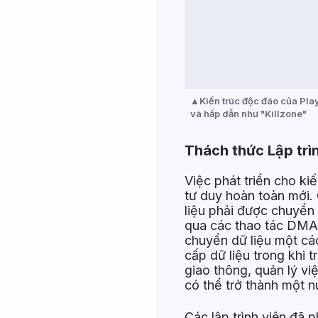
Kiến trúc độc đáo của Pla
và hấp dẫn như "Killzone"
Thách thức Lập trì
Việc phát triển cho ki
tư duy hoàn toàn mới. 
liệu phải được chuyển
qua các thao tác DMA. 
chuyển dữ liệu một cá
cấp dữ liệu trong khi 
giao thông, quản lý vi
có thể trở thành một n
Các lập trình viên đã 