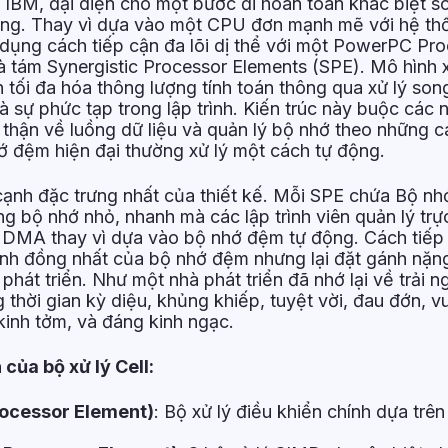
 IBM, đại diện cho một bước đi hoàn toàn khác biệt so 
ờng. Thay vì dựa vào một CPU đơn mạnh mẽ với hệ th
 dụng cách tiếp cận đa lõi dị thể với một PowerPC Pr
à tám Synergistic Processor Elements (SPE). Mô hình 
tối đa hóa thông lượng tính toán thông qua xử lý son
là sự phức tạp trong lập trình. Kiến trúc này buộc các 
n thận về luồng dữ liệu và quản lý bộ nhớ theo những 
hớ đệm hiện đại thường xử lý một cách tự động.
cạnh đặc trưng nhất của thiết kế. Mỗi SPE chứa Bộ nh
g bộ nhớ nhỏ, nhanh mà các lập trình viên quản lý trự
 DMA thay vì dựa vào bộ nhớ đệm tự động. Cách tiếp
ì tính đồng nhất của bộ nhớ đệm nhưng lại đặt gánh nặn
phát triển. Như một nhà phát triển đã nhớ lại về trải n
g thời gian kỳ diệu, khủng khiếp, tuyệt vời, đau đớn, v
 kinh tởm, và đáng kinh ngạc.
của bộ xử lý Cell:
ocessor Element)
: Bộ xử lý điều khiển chính dựa trên