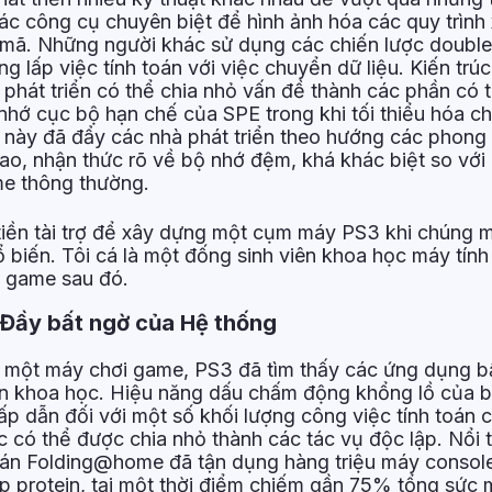
c công cụ chuyên biệt để hình ảnh hóa các quy trình 
nh mã. Những người khác sử dụng các chiến lược doubl
ng lấp việc tính toán với việc chuyển dữ liệu. Kiến trú
hát triển có thể chia nhỏ vấn đề thành các phần có t
hớ cục bộ hạn chế của SPE trong khi tối thiểu hóa chi
 này đã đẩy các nhà phát triển theo hướng các phong
cao, nhận thức rõ về bộ nhớ đệm, khá khác biệt so với
me thông thường.
tiền tài trợ để xây dựng một cụm máy PS3 khi chúng m
 biến. Tôi cá là một đống sinh viên khoa học máy tính
 game sau đó.
 Đầy bất ngờ của Hệ thống
 một máy chơi game, PS3 đã tìm thấy các ứng dụng b
oán khoa học. Hiệu năng dấu chấm động khổng lồ của b
hấp dẫn đối với một số khối lượng công việc tính toán 
c có thể được chia nhỏ thành các tác vụ độc lập. Nổi t
tán Folding@home đã tận dụng hàng triệu máy consol
p protein, tại một thời điểm chiếm gần 75% tổng sức 