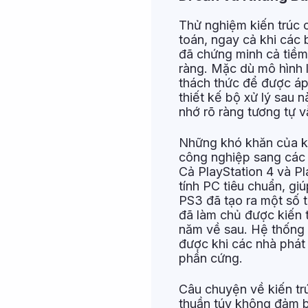
Thử nghiệm kiến trúc c
toán, ngay cả khi các 
đã chứng minh cả tiềm
ràng. Mặc dù mô hình 
thách thức để được áp
thiết kế bộ xử lý sau n
nhớ rõ ràng tương tự v
Những khó khăn của k
công nghiệp sang các 
Cả PlayStation 4 và P
tính PC tiêu chuẩn, gi
PS3 đã tạo ra một số t
đã làm chủ được kiến 
năm về sau. Hệ thống
được khi các nhà phát
phần cứng.
Câu chuyện về kiến tr
thuần túy không đảm b