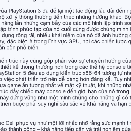
ủa PlayStation 3 đã để lại một tác động lâu dài đến 
bộ xử lý thông thường tiến theo những hướng khác. Bộ 
 năng lẫn những cạm bẫy của các mô hình lập trình so
lập trình phức tạp của nó cuối cùng được chứng minh 
 dụng rộng rãi, nhiều khái niệm của nó đã ảnh hưởng
ày, đặc biệt là trong lĩnh vực GPU, nơi các chiến lược 
ẫn còn phổ biến.
iến trúc này cũng góp phần vào sự chuyển hướng củ
thiết kế thông thường hơn trong các thế hệ console ti
layStation 5 đều áp dụng kiến trúc x86-64 tương tự n
úp việc phát triển trở nên dễ dàng hơn đáng kể. Tuy nhi
ựa game ấn tượng nhất về mặt kỹ thuật, khi những nhà
trúc đẩy chiếc máy console đến giới hạn của nó trong
 này đứng vững như một minh chứng cho những gì có 
 triển buộc phải suy nghĩ sâu sắc về khả năng và hạn 
úc Cell phục vụ như một lời nhắc nhở rằng sức mạnh tí
ảo thành công – khả năng tiếp cận và trải nghiệm của