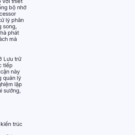
với thiết
ống bộ nhớ
ocessor
xử lý phân
g song,
nhà phát
cách mà
ớ Lưu trữ
c tiếp
 cận này
g quản lý
ghiệm lập
ui sướng,
 kiến trúc