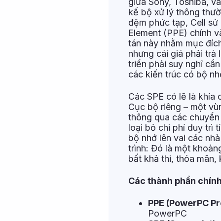
giữa Sony, Toshiba, và
kế bộ xử lý thông thư
đệm phức tạp, Cell sử
Element (PPE) chính v
tán này nhằm mục đích 
nhưng cái giá phải trả 
triển phải suy nghĩ cẩ
các kiến trúc có bộ n
Các SPE có lẽ là khía 
Cục bộ riêng – một vùn
thông qua các chuyển
loại bỏ chi phí duy tr
bộ nhớ lên vai các nhà 
trình: Đó là một khoản
bất khả thi, thỏa mãn,
Các thành phần chính 
PPE (PowerPC Pr
PowerPC