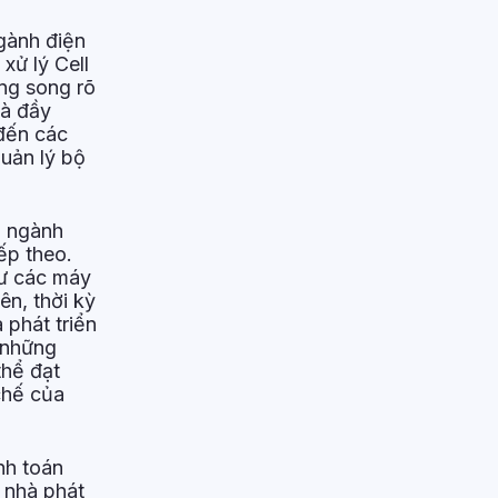
ngành điện
xử lý Cell
ng song rõ
là đầy
 đến các
quản lý bộ
a ngành
ếp theo.
hư các máy
ên, thời kỳ
 phát triển
 những
thể đạt
chế của
nh toán
 nhà phát