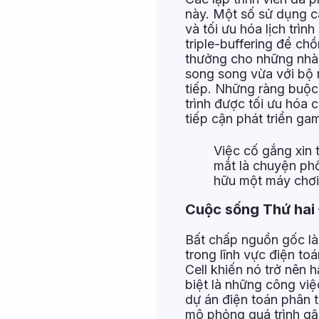
này. Một số sử dụng cá
và tối ưu hóa lịch trì
triple-buffering để chồ
thưởng cho những nhà p
song song vừa với bộ n
tiếp. Những ràng buộc
trình được tối ưu hóa 
tiếp cận phát triển ga
Việc cố gắng xin 
mắt là chuyện phổ
hữu một máy chơi
Cuộc sống Thứ hai
Bất chấp nguồn gốc là
trong lĩnh vực điện t
Cell khiến nó trở nên 
biệt là những công việ
dự án điện toán phân 
mô phỏng quá trình gậ