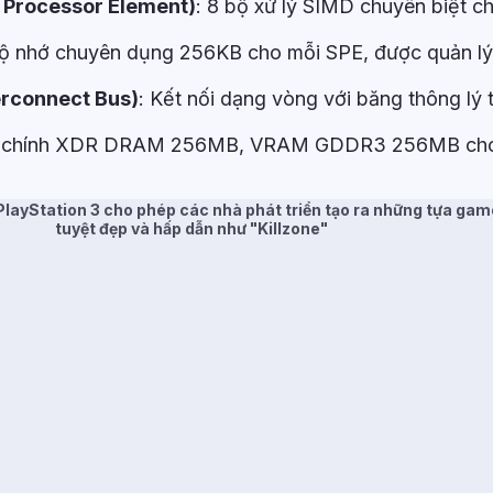
c Processor Element)
: 8 bộ xử lý SIMD chuyên biệt ch
Bộ nhớ chuyên dụng 256KB cho mỗi SPE, được quản lý 
erconnect Bus)
: Kết nối dạng vòng với băng thông lý 
ớ chính XDR DRAM 256MB, VRAM GDDR3 256MB ch