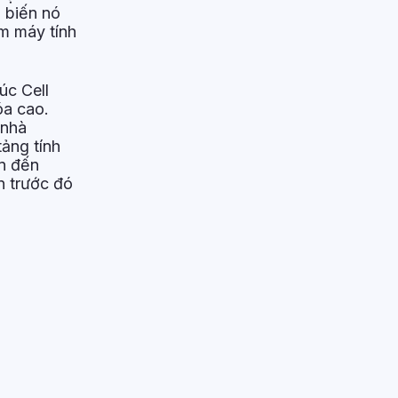
 biến nó
m máy tính
úc Cell
óa cao.
 nhà
tảng tính
n đến
n trước đó