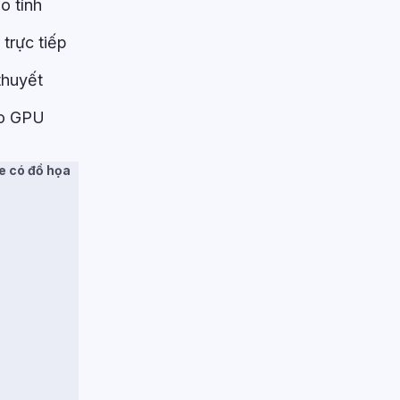
o tính
trực tiếp
thuyết
o GPU