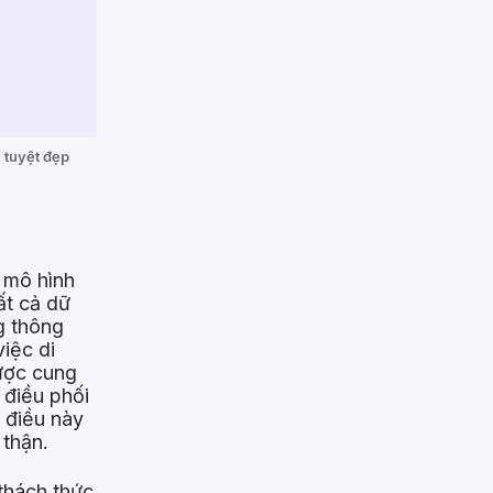
 tuyệt đẹp
c mô hình
ất cả dữ
g thông
iệc di
được cung
 điều phối
, điều này
 thận.
 thách thức