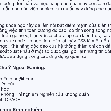
hí tương đối thấp và hiệu năng cao của máy console đã
p dẫn cho các viện nghiên cứu muốn xây dựng các cụ
.
ng khoa học này đã làm nổi bật điểm mạnh của kiến tr
ông việc tính toán cường độ cao, có tính song song h
 triển game vật lộn với sự phức tạp của kiến trúc, các
ĩnh vực như sinh học tính toán lại thấy PS3 là một nền 
 ngờ. Khả năng độc đáo của hệ thống thậm chí còn dẫ
soát xuất khẩu ở một số quốc gia, gợi lại những tin đồ
 được sử dụng trong các ứng dụng quân sự.
Chú Ý Ngoài Gaming:
tán Folding@home
iên cứu
 học
a Phòng Thí nghiệm Nghiên cứu Không quân
ính QPACE
i học Kinh nghiệm