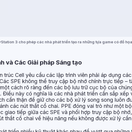
yStation 3 cho phép các nhà phát triển tạo ra những tựa game có đồ họa
nh và Các Giải pháp Sáng tạo
ến trúc Cell yêu cầu các lập trình viên phải áp dụng cá
Các SPE không thể truy cập bộ nhớ chính trực tiếp – t
 một cách rõ ràng đến các bộ lưu trữ cục bộ của chún
Điều này có nghĩa là các nhà phát triển cần sắp xếp v
ch cẩn thận để giữ cho các bộ xử lý song song luôn 
tránh các nút thắt cổ chai. PPE đóng vai trò như một bộ
ệc giao tiếp giữa các SPE và phối hợp truy cập bộ nhớ
út thắt cổ chai về hiệu năng nếu không được xử lý cẩn
phát triển nhiều kỹ thuật khác nhau để vượt qua những