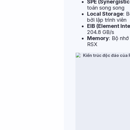
SPE (Synergisti
toán song song
Local Storage
: 
bởi lập trình viên
EIB (Element Int
204.8 GB/s
Memory
: Bộ nh
RSX