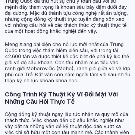
Trung Quốc đã thu hút sự chú ý toàn cầu với sứ
mệnh đầy tham vọng là khoan sâu bảy dặm dưới đáy
đại dương. Mặc dù thành tựu công nghệ rất ấn tượng,
nhưng cộng đồng kỹ thuật trực tuyến đang xôn xao
với những câu hỏi về các thách thức kỹ thuật thực tế
của một hoạt động khắc nghiệt đến vậy.
Meng Xiang đại diện cho nỗ lực mới nhất của Trung
Quốc trong việc thám hiểm biển sâu, với trọng tải
42.600 tấn và được thiết kế đặc biệt để phá kỷ lục thế
giới về độ sâu khoan. Con tàu nhắm mục tiêu vào
ranh giới Mohorovičić (Moho), ranh giới giữa vỏ và lớp
phủ của Trái Đất vẫn còn nằm ngoài tầm với sau nhiều
thập kỷ nỗ lực khoan khoa học.
Công Trình Kỹ Thuật Kỳ Vĩ Đối Mặt Với
Những Câu Hỏi Thực Tế
Cộng đồng kỹ thuật ngay lập tức nhận ra quy mô của
thách thức. Việc khoan đến độ sâu khắc nghiệt như
vậy đặt ra những vấn đề kỹ thuật độc đáo vượt xa
việc chỉ sở hữu một con tàu mạnh mẽ. Các thành viên