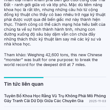
Đất - ranh giới giữa vỏ và lớp phủ. Mặc dù tiềm năng
khoa học là rất lớn, nhưng những câu hỏi từ cộng
đồng kỹ thuật cho thấy có bao nhiêu trở ngại kỹ thuật
phải được vượt qua để biến giấc mơ này thành hiện
thực. Thành công có thể cách mạng hóa hiểu biết của
chúng ta về sự hình thành hành tinh, nhưng con
đường xuống độ sâu bảy dặm vẫn còn chứa đầy
những thách thức kỹ thuật làm say mê các kỹ sư và
nhà khoa học.
Tham khảo:
Weighing 42,600 tons, this new Chinese
“monster” was built for one purpose: to break the
world record for the deepest drill at 7 miles.
Tin tức liên quan
Tuyên Bố Khoa Học Rằng Vũ Trụ Không Phải Mô Phỏng
Gây Tranh Cãi Dữ Dội Giữa Các Chuyên Gia
2025-11-03