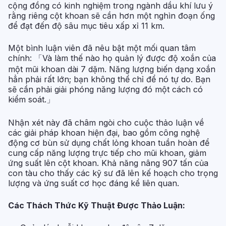
cộng đồng có kinh nghiệm trong ngành dầu khí lưu ý
rằng riêng cột khoan sẽ cần hơn một nghìn đoạn ống
để đạt đến độ sâu mục tiêu xấp xỉ 11 km.
Một bình luận viên đã nêu bật một mối quan tâm
chính: 「Và làm thế nào họ quản lý được độ xoắn của
một mũi khoan dài 7 dặm. Năng lượng biến dạng xoắn
hẳn phải rất lớn; bạn không thể chỉ để nó tự do. Bạn
sẽ cần phải giải phóng năng lượng đó một cách có
kiểm soát.」
Nhận xét này đã châm ngòi cho cuộc thảo luận về
các giải pháp khoan hiện đại, bao gồm công nghệ
động cơ bùn sử dụng chất lỏng khoan tuần hoàn để
cung cấp năng lượng trực tiếp cho mũi khoan, giảm
ứng suất lên cột khoan. Khả năng nâng 907 tấn của
con tàu cho thấy các kỹ sư đã lên kế hoạch cho trọng
lượng và ứng suất cơ học đáng kể liên quan.
Các Thách Thức Kỹ Thuật Được Thảo Luận: