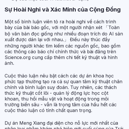
Sự Hoài Nghi và Xác Minh của Cộng Đồng
Một số bình luận viên tỏ ra hoài nghi về cách trình
bày của bài báo gốc, với một người nhận xét 「Toàn
bộ văn bản đọc giống như nhiều đoạn trích do AI sản
xuất được dán lại với nhau.」 Điều này thúc đẩy
những người khác tìm kiếm các nguồn gốc, bao gồm
các thông cáo báo chí chính thức và bài đăng trên
Science.org cung cấp thêm chi tiết kỹ thuật và hình
ảnh.
Cuộc thảo luận nêu bật cách các dự án khoa học
phức tạp thường tạo ra cả sự quan tâm kỹ thuật chân
chính và bình luận suy đoán. Tuy nhiên, các thách
thức kỹ thuật cốt lõi - quản lý động lực học cột
khoan, thu hồi mẫu vật và hoạt động trong môi
trường biển sâu - vẫn là trọng tâm của hầu hết các
cuộc thảo luận có tính chất quan trọng.
Dự án Meng Xiang đại diện cho nỗ lực mới nhất của
nhân loại nhằm khám phá biên giới cuối cùng của Trái