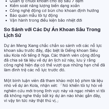
Quản lý chuỗi khoan cho độ sâu 7 dặm
Kiểm soát năng lượng biến dạng xoắn
Công nghệ động cơ bùn cho khoan định hướng
Bảo quản mẫu lõi tự động
Vận hành trong điều kiện bão nhiệt đới
So Sánh với Các Dự Án Khoan Sâu Trong
Lịch Sử
Dự án Meng Xiang chắc chắn so sánh với các nỗ lực
khoan sâu trước đây, đặc biệt là Giếng khoan Siêu
sâu Kola nổi tiếng ở Nga. Các thành viên cộng đồng
đã chia sẻ tài liệu về dự án lịch sử này, lưu ý rằng
công nghệ hiện đại có thể vượt qua những hạn chế đã
làm đình trệ các nỗ lực trước đó.
Một bình luận viên đã tham khảo một bộ phim tài liệu
nhỏ về dự án Kola, nhận xét: 「Nó khiến tôi tự hỏi về
nghiên cứu mới trong lĩnh vực này và ngạc nhiên vì tôi
đã không nghe thấy bất kỳ dự án nào khác gần đây,
vì vậy tin tức này thật thú vị.」