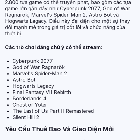
2.800 tựa game có thể truyền phát, bao gồm các tựa
game lớn gần đây như Cyberpunk 2077, God of War
Ragnarök, Marvel's Spider-Man 2, Astro Bot và
Hogwarts Legacy. Điều này đại diện cho một sự thay
đổi mạnh mẽ trong giá trị cốt lõi và chức năng của
thiết bị.
Các trò chơi đáng chú ý có thể stream:
Cyberpunk 2077
God of War Ragnarök
Marvel's Spider-Man 2
Astro Bot
Hogwarts Legacy
Final Fantasy VII Rebirth
Borderlands 4
Ghost of Yōtei
The Last of Us Part II Remastered
Silent Hill 2
Yêu Cầu Thuê Bao Và Giao Diện Mới