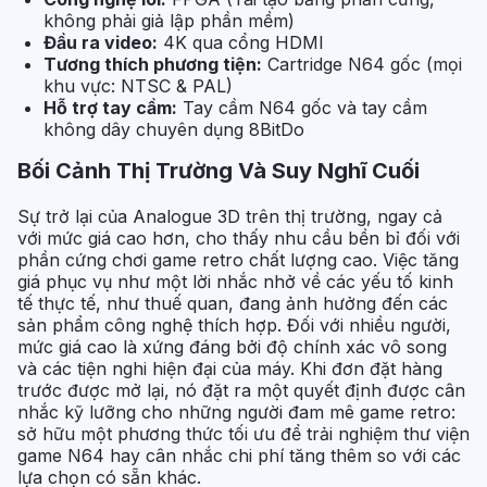
không phải giả lập phần mềm)
Đầu ra video:
4K qua cổng HDMI
Tương thích phương tiện:
Cartridge N64 gốc (mọi
khu vực: NTSC & PAL)
Hỗ trợ tay cầm:
Tay cầm N64 gốc và tay cầm
không dây chuyên dụng 8BitDo
Bối Cảnh Thị Trường Và Suy Nghĩ Cuối
Sự trở lại của Analogue 3D trên thị trường, ngay cả
với mức giá cao hơn, cho thấy nhu cầu bền bỉ đối với
phần cứng chơi game retro chất lượng cao. Việc tăng
giá phục vụ như một lời nhắc nhở về các yếu tố kinh
tế thực tế, như thuế quan, đang ảnh hưởng đến các
sản phẩm công nghệ thích hợp. Đối với nhiều người,
mức giá cao là xứng đáng bởi độ chính xác vô song
và các tiện nghi hiện đại của máy. Khi đơn đặt hàng
trước được mở lại, nó đặt ra một quyết định được cân
nhắc kỹ lưỡng cho những người đam mê game retro:
sở hữu một phương thức tối ưu để trải nghiệm thư viện
game N64 hay cân nhắc chi phí tăng thêm so với các
lựa chọn có sẵn khác.