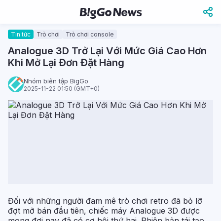
Tin tức
Trò chơi
Trò chơi console
Analogue 3D Trở Lại Với Mức Giá Cao Hơn
Khi Mở Lại Đơn Đặt Hàng
Nhóm biên tập BigGo
2025-11-22 01:50 (GMT+0)
Đối với những người đam mê trò chơi retro đã bỏ lỡ
đợt mở bán đầu tiên, chiếc máy Analogue 3D được
mong đợi nay đã có cơ hội thứ hai. Phiên bản tái tạo