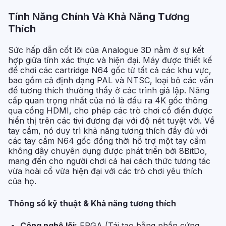
Tính Năng Chính Và Khả Năng Tương
Thích
Sức hấp dẫn cốt lõi của Analogue 3D nằm ở sự kết
hợp giữa tính xác thực và hiện đại. Máy được thiết kế
để chơi các cartridge N64 gốc từ tất cả các khu vực,
bao gồm cả định dạng PAL và NTSC, loại bỏ các vấn
đề tương thích thường thấy ở các trình giả lập. Nâng
cấp quan trọng nhất của nó là đầu ra 4K gốc thông
qua cổng HDMI, cho phép các trò chơi cổ điển được
hiển thị trên các tivi đương đại với độ nét tuyệt vời. Về
tay cầm, nó duy trì khả năng tương thích đầy đủ với
các tay cầm N64 gốc đồng thời hỗ trợ một tay cầm
không dây chuyên dụng được phát triển bởi 8BitDo,
mang đến cho người chơi cả hai cách thức tương tác
vừa hoài cổ vừa hiện đại với các trò chơi yêu thích
của họ.
Thông số kỹ thuật & Khả năng tương thích
Công nghệ lõi:
FPGA (Tái tạo bằng phần cứng,