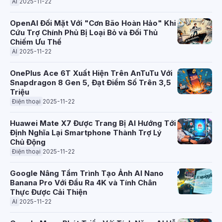
AI
2025-11-22
OpenAI Đối Mặt Với "Cơn Bão Hoàn Hảo" Khi
Cứu Trợ Chính Phủ Bị Loại Bỏ và Đối Thủ
Chiếm Ưu Thế
AI
2025-11-22
OnePlus Ace 6T Xuất Hiện Trên AnTuTu Với
Snapdragon 8 Gen 5, Đạt Điểm Số Trên 3,5
Triệu
Điện thoại
2025-11-22
Huawei Mate X7 Được Trang Bị AI Hướng Tới
Định Nghĩa Lại Smartphone Thành Trợ Lý
Chủ Động
Điện thoại
2025-11-22
Google Nâng Tầm Trình Tạo Ảnh AI Nano
Banana Pro Với Đầu Ra 4K và Tính Chân
Thực Được Cải Thiện
AI
2025-11-22