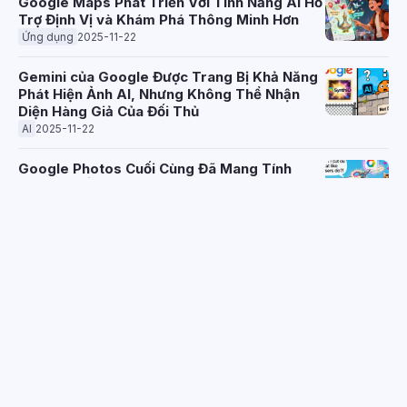
Google Maps Phát Triển Với Tính Năng AI Hỗ
Trợ Định Vị và Khám Phá Thông Minh Hơn
Ứng dụng
2025-11-22
Gemini của Google Được Trang Bị Khả Năng
Phát Hiện Ảnh AI, Nhưng Không Thể Nhận
Diện Hàng Giả Của Đối Thủ
AI
2025-11-22
Google Photos Cuối Cùng Đã Mang Tính
Năng Cắt Ảnh Phổ Biến Của iOS Đến Android
Điện thoại
2025-11-22
Rò rỉ Vivo X300 Ultra tiết lộ cỗ máy camera
kép 200MP đầy sức mạnh
Điện thoại
2025-11-22
Rò rỉ Vivo X Fold6 tiết lộ camera 200MP và
chip Snapdragon 8 Gen 5
Điện thoại
2025-11-22
Chipset Kirin 9030 Của Huawei Sắp Được