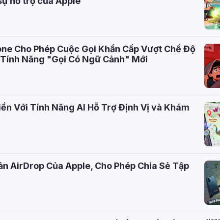
ự hỗ trợ của Apple
ne Cho Phép Cuộc Gọi Khẩn Cấp Vượt Chế Độ
 Tính Năng "Gọi Có Ngữ Cảnh" Mới
ển Với Tính Năng AI Hỗ Trợ Định Vị và Khám
n AirDrop Của Apple, Cho Phép Chia Sẻ Tập