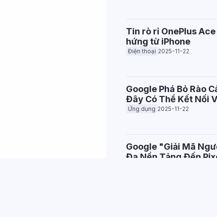
Tin rò rỉ OnePlus Ace 
hứng từ iPhone
Điện thoại
2025-11-22
Google Phá Bỏ Rào C
Đây Có Thể Kết Nối V
Ứng dụng
2025-11-22
Google "Giải Mã Ngư
Đa Nền Tảng Đến Pix
Điện thoại
2025-11-22
Samsung Galaxy A57 
1680