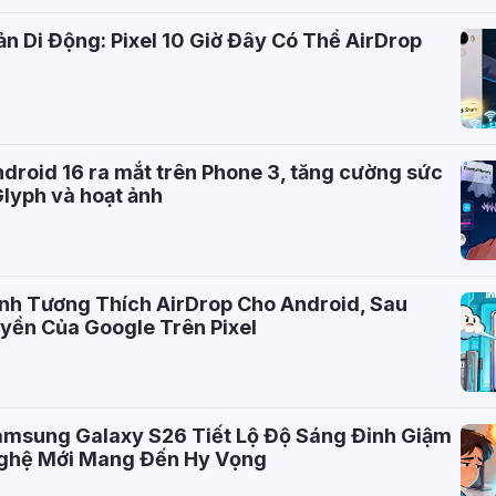
n Di Động: Pixel 10 Giờ Đây Có Thể AirDrop
ndroid 16 ra mắt trên Phone 3, tăng cường sức
lyph và hoạt ảnh
nh Tương Thích AirDrop Cho Android, Sau
yền Của Google Trên Pixel
Samsung Galaxy S26 Tiết Lộ Độ Sáng Đỉnh Giậm
ghệ Mới Mang Đến Hy Vọng