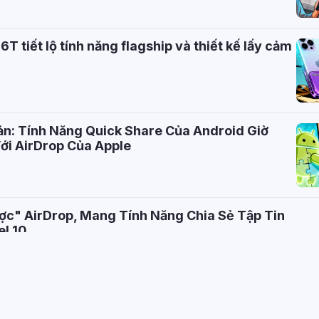
6T tiết lộ tính năng flagship và thiết kế lấy cảm
ản: Tính Năng Quick Share Của Android Giờ
ới AirDrop Của Apple
ợc" AirDrop, Mang Tính Năng Chia Sẻ Tập Tin
el 10
Chính Thức Được Phát Triển Với Chip Exynos