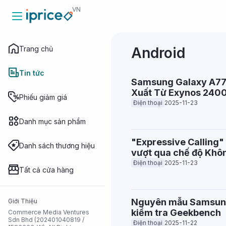
VN
Trang chủ
Android
Trang chủ
Tin tức
Samsung Galaxy A77 
Xuất Từ Exynos 240
Tin tức
Phiếu giảm giá
Điện thoại
2025-11-23
Danh mục sản phẩm
Phiếu giảm
giá
"Expressive Calling"
Danh sách thương hiệu
vượt qua chế độ Khô
Danh mục sản
Điện thoại
2025-11-23
phẩm
Tất cả cửa hàng
Danh sách
Nguyên mẫu Samsung 
Giới Thiệu
thương hiệu
kiểm tra Geekbench
Commerce Media Ventures
Sdn Bhd (202401040819 /
Điện thoại
2025-11-22