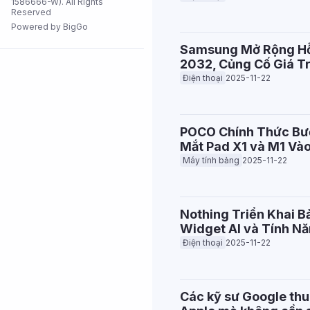
1586666-W). All Rights
Reserved
Tất cả cửa
hàng
Powered by BigGo
Samsung Mở Rộng Hỗ
2032, Củng Cố Giá T
Điện thoại
2025-11-22
POCO Chính Thức Bướ
Mắt Pad X1 và M1 Và
Máy tính bảng
2025-11-22
Nothing Triển Khai B
Widget AI và Tính N
Điện thoại
2025-11-22
Các kỹ sư Google thu