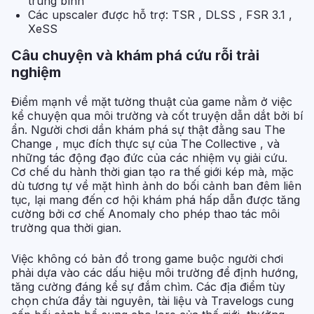
trung bình
Các upscaler được hỗ trợ: TSR , DLSS , FSR 3.1 ,
XeSS
Câu chuyện và khám phá cứu rỗi trải
nghiệm
Điểm mạnh về mặt tường thuật của game nằm ở việc
kể chuyện qua môi trường và cốt truyện dẫn dắt bởi bí
ẩn. Người chơi dần khám phá sự thật đằng sau The
Change , mục đích thực sự của The Collective , và
những tác động đạo đức của các nhiệm vụ giải cứu.
Cơ chế du hành thời gian tạo ra thế giới kép mà, mặc
dù tương tự về mặt hình ảnh do bối cảnh ban đêm liên
tục, lại mang đến cơ hội khám phá hấp dẫn được tăng
cường bởi cơ chế Anomaly cho phép thao tác môi
trường qua thời gian.
Việc không có bản đồ trong game buộc người chơi
phải dựa vào các dấu hiệu môi trường để định hướng,
tăng cường đáng kể sự đắm chìm. Các địa điểm tùy
chọn chứa đầy tài nguyên, tài liệu và Travelogs cung