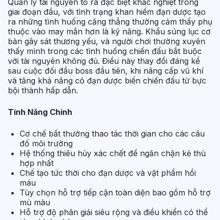
Quản lý tài nguyên tỏ ra đặc biệt khắc nghiệt trong
giai đoạn đầu, với tình trạng khan hiếm đạn dược tạo
ra những tình huống căng thẳng thường cảm thấy phụ
thuộc vào may mắn hơn là kỹ năng. Khẩu súng lục cơ
bản gây sát thương yếu, và người chơi thường xuyên
thấy mình trong các tình huống chiến đấu bắt buộc
với tài nguyên không đủ. Điều này thay đổi đáng kể
sau cuộc đối đầu boss đầu tiên, khi nâng cấp vũ khí
và tăng khả năng có đạn dược biến chiến đấu từ bực
bội thành hấp dẫn.
Tính Năng Chính
Cơ chế bất thường thao tác thời gian cho các câu
đố môi trường
Hệ thống thiêu hủy xác chết để ngăn chặn kẻ thù
hợp nhất
Chế tạo tức thời cho đạn dược và vật phẩm hồi
máu
Tùy chọn hỗ trợ tiếp cận toàn diện bao gồm hỗ trợ
mù màu
Hỗ trợ độ phân giải siêu rộng và điều khiển có thể