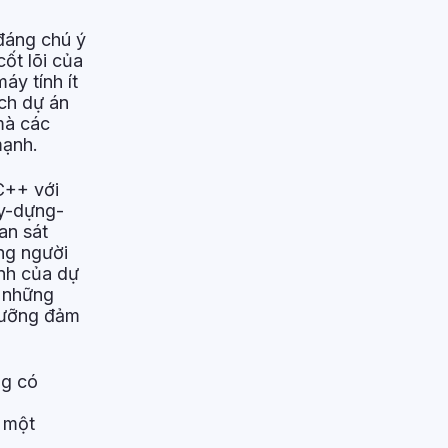
 đáng chú ý
ốt lõi của
áy tính ít
ách dự án
mà các
mạnh.
 C++ với
ây-dựng-
an sát
ng người
ính của dự
ì những
 lưỡng đảm
ng có
 một