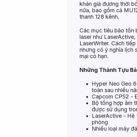
khán giả đương thời bỏ
nữa, bao gồm cả MU12
thanh 128 kênh.
Các mục tiêu bảo tồn 
laser như LaserActive,
LaserWriter. Cách tiếp
nhưng có ý nghĩa lịch s
mại có hạn.
Những Thành Tựu Bả
Hyper Neo Geo 6
toàn sau nhiều n
Capcom CPS2 - Đã
Bộ tổng hợp âm t
được sử dụng tro
LaserActive - Hệ 
phỏng
Nhiều loại máy đán