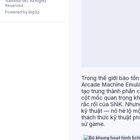
1586666-W). All Rights
Reserved
Tất cả cửa
hàng
Powered by BigGo
Trong thế giới bảo tồn
Arcade Machine Emulat
tạo trung thành phần
cột mốc quan trọng kh
rắc rối của SNK. Nhưng
kỹ thuật — nó hé lộ mộ
thách thức kỹ thuật ph
sử game.