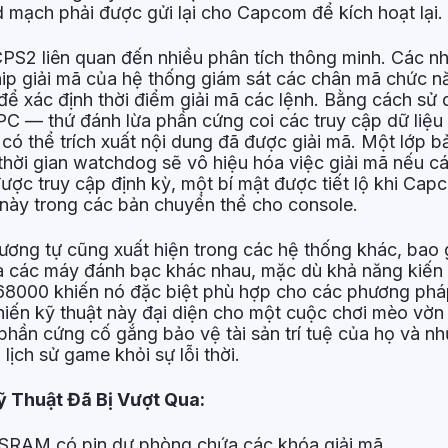
d mạch phải được gửi lại cho Capcom để kích hoạt lại.
PS2 liên quan đến nhiều phân tích thông minh. Các n
chip giải mã của hệ thống giám sát các chân mã chức 
để xác định thời điểm giải mã các lệnh. Bằng cách sử
 PC — thứ đánh lừa phần cứng coi các truy cập dữ liệu
có thể trích xuất nội dung đã được giải mã. Một lớp 
hời gian watchdog sẽ vô hiệu hóa việc giải mã nếu cá
ợc truy cập định kỳ, một bí mật được tiết lộ khi Cap
này trong các bản chuyển thể cho console.
ương tự cũng xuất hiện trong các hệ thống khác, bao
 các máy đánh bạc khác nhau, mặc dù khả năng kiến 
68000 khiến nó đặc biệt phù hợp cho các phương phá
hiến kỹ thuật này đại diện cho một cuộc chơi mèo vờn
phần cứng cố gắng bảo vệ tài sản trí tuệ của họ và n
lịch sử game khỏi sự lỗi thời.
 Thuật Đã Bị Vượt Qua:
 SRAM có pin dự phòng chứa các khóa giải mã