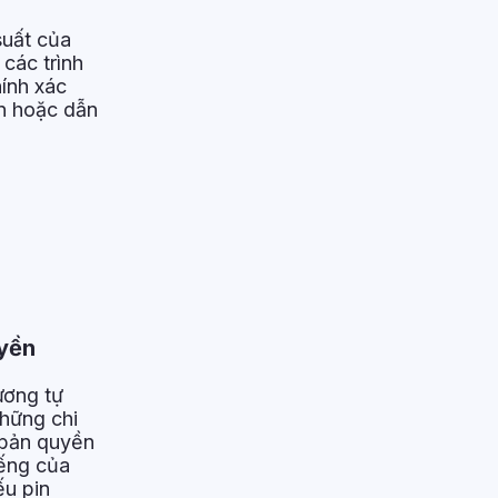
suất của
các trình
ính xác
ơn hoặc dẫn
yền
ương tự
những chi
m bản quyền
iếng của
ếu pin