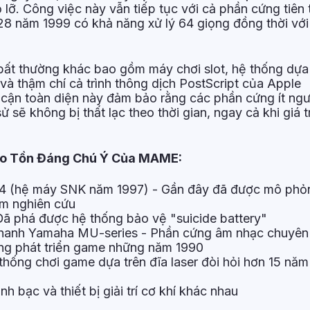
 lỡ. Công việc này vẫn tiếp tục với cả phần cứng tiên 
8 năm 1999 có khả năng xử lý 64 giọng đồng thời vớ
bất thường khác bao gồm máy chơi slot, hệ thống dựa 
 và thậm chí cả trình thông dịch PostScript của Apple
 cận toàn diện này đảm bảo rằng các phần cứng ít ngư
ử sẽ không bị thất lạc theo thời gian, ngay cả khi giá t
o Tồn Đáng Chú Ý Của MAME:
4 (hệ máy SNK năm 1997) - Gần đây đã được mô phỏ
ăm nghiên cứu
 phá được hệ thống bảo vệ "suicide battery"
hanh Yamaha MU-series - Phần cứng âm nhạc chuyên
ng phát triển game những năm 1990
thống chơi game dựa trên đĩa laser đòi hỏi hơn 15 nă
h bạc và thiết bị giải trí cơ khí khác nhau