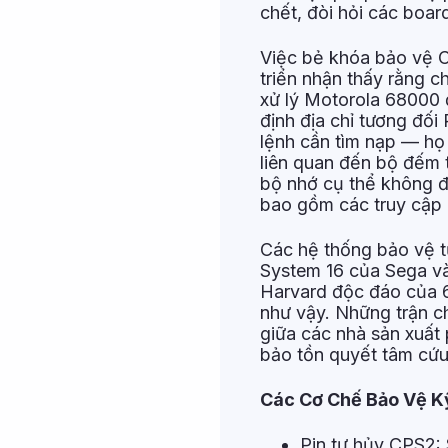
chết, đòi hỏi các boar
Việc bẻ khóa bảo vệ C
triển nhận thấy rằng 
xử lý Motorola 68000 
định địa chỉ tương đối
lệnh cần tìm nạp — họ 
liên quan đến bộ đếm t
bộ nhớ cụ thể không đư
bao gồm các truy cập 
Các hệ thống bảo vệ t
System 16 của Sega và
Harvard độc đáo của 
như vậy. Những trận c
giữa các nhà sản xuất 
bảo tồn quyết tâm cứu 
Các Cơ Chế Bảo Vệ Kỹ
Pin tự hủy CPS2: