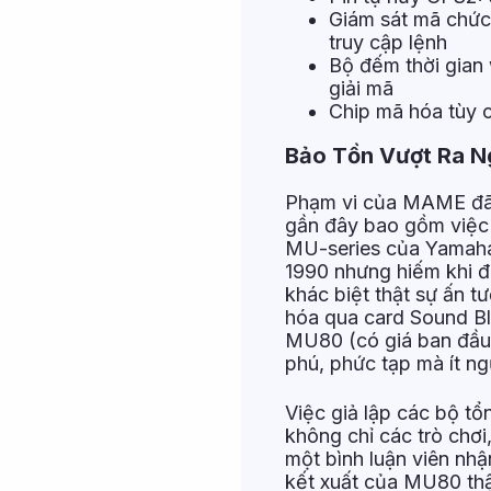
Giám sát mã chức 
truy cập lệnh
Bộ đếm thời gian 
giải mã
Chip mã hóa tùy 
Bảo Tồn Vượt Ra N
Phạm vi của MAME đã 
gần đây bao gồm việc
MU-series của Yamaha
1990 nhưng hiếm khi đ
khác biệt thật sự ấn 
hóa qua card Sound Bl
MU80 (có giá ban đầu 
phú, phức tạp mà ít ng
Việc giả lập các bộ tổ
không chỉ các trò chơ
một bình luận viên nhậ
kết xuất của MU80 thậ