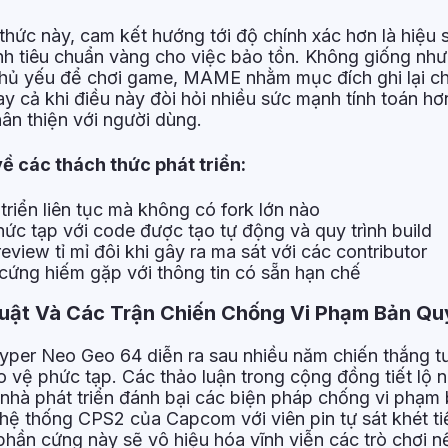
hức này, cam kết hướng tới độ chính xác hơn là hiệu 
 tiêu chuẩn vàng cho việc bảo tồn. Không giống như 
 chủ yếu để chơi game, MAME nhằm mục đích ghi lại ch
y cả khi điều này đòi hỏi nhiều sức mạnh tính toán h
ân thiện với người dùng.
ề các thách thức phát triển:
riển liên tục mà không có fork lớn nào
c tạp với code được tạo tự động và quy trình build
view tỉ mỉ đôi khi gây ra ma sát với các contributor
 cứng hiếm gặp với thông tin có sẵn hạn chế
uật Và Các Trận Chiến Chống Vi Phạm Bản Qu
yper Neo Geo 64 diễn ra sau nhiều năm chiến thắng t
 vệ phức tạp. Các thảo luận trong cộng đồng tiết lộ 
c nhà phát triển đánh bại các biện pháp chống vi phạ
 hệ thống CPS2 của Capcom với viên pin tự sát khét t
hần cứng này sẽ vô hiệu hóa vĩnh viễn các trò chơi n