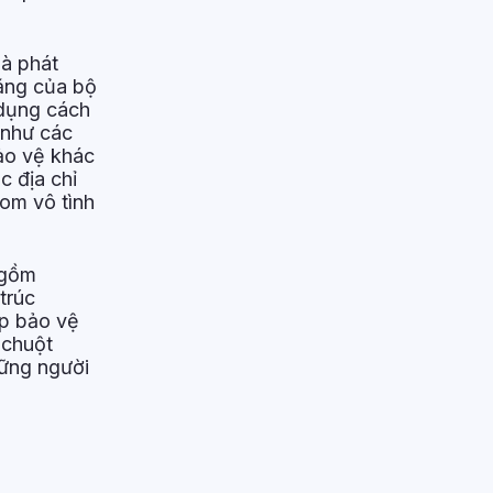
hà phát
năng của bộ
 dụng cách
 như các
bảo vệ khác
c địa chỉ
com vô tình
 gồm
trúc
p bảo vệ
 chuột
hững người