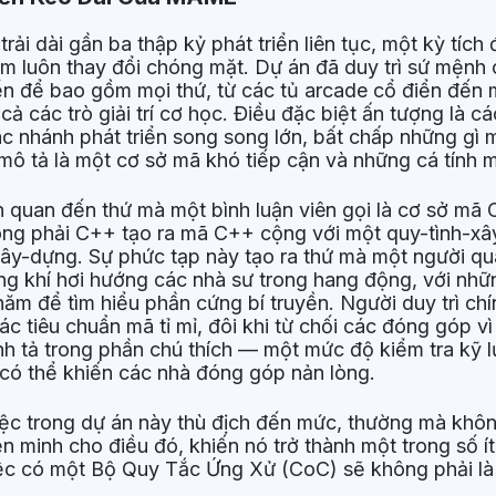
ải dài gần ba thập kỷ phát triển liên tục, một kỳ tích
m luôn thay đổi chóng mặt. Dự án đã duy trì sứ mệnh c
iển để bao gồm mọi thứ, từ các tủ arcade cổ điển đến m
cả các trò giải trí cơ học. Điều đặc biệt ấn tượng là c
ác nhánh phát triển song song lớn, bất chấp những gì 
mô tả là một cơ sở mã khó tiếp cận và những cá tính 
iên quan đến thứ mà một bình luận viên gọi là cơ sở mã
ông phải C++ tạo ra mã C++ cộng với một quy-tình-x
xây-dựng. Sự phức tạp này tạo ra thứ mà một người qu
ng khí hơi hướng các nhà sư trong hang động, với nhữ
ăm để tìm hiểu phần cứng bí truyền. Người duy trì ch
ác tiêu chuẩn mã tỉ mỉ, đôi khi từ chối các đóng góp v
ính tả trong phần chú thích — một mức độ kiểm tra kỹ
có thể khiến các nhà đóng góp nản lòng.
iệc trong dự án này thù địch đến mức, thường mà khô
n minh cho điều đó, khiến nó trở thành một trong số ít
ệc có một Bộ Quy Tắc Ứng Xử (CoC) sẽ không phải là