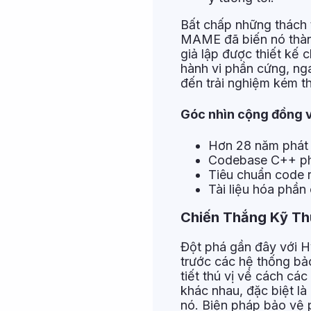
Bất chấp những thách t
MAME đã biến nó thành
giả lập được thiết kế
hành vi phần cứng, nga
đến trải nghiệm kém th
Góc nhìn cộng đồng v
Hơn 28 năm phát t
Codebase C++ phứ
Tiêu chuẩn code re
Tài liệu hóa phần
Chiến Thắng Kỹ Th
Đột phá gần đây với H
trước các hệ thống bảo
tiết thú vị về cách cá
khác nhau, đặc biệt là
nó. Biện pháp bảo vệ p