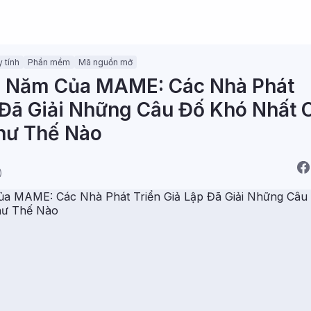
 tính
Phần mềm
Mã nguồn mở
8 Năm Của MAME: Các Nhà Phát
 Đã Giải Những Câu Đố Khó Nhất 
hư Thế Nào
)