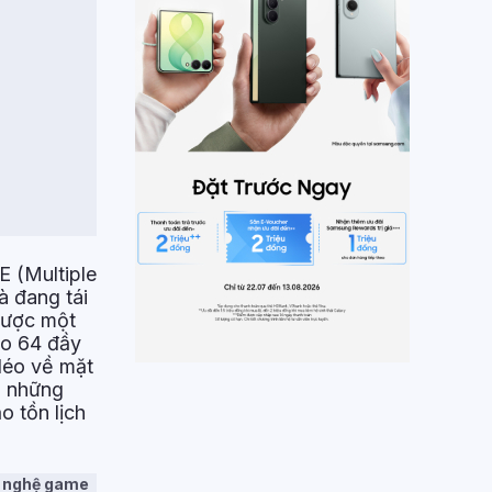
E (Multiple
 đang tái
được một
eo 64 đầy
 léo về mặt
, những
o tồn lịch