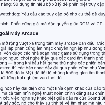
năng: Sử dụng tín hiệu bộ xử lý để phân biệt truy cập 
watchdog: Yêu cầu các truy cập bộ nhớ cụ thể để duy 
chỉnh: Phần cứng giải mã độc quyền giữa ROM và CP
goài Máy Arcade
mở rộng vượt xa trọng tâm máy arcade ban đầu. Các 
 giả lập phần cứng âm nhạc chuyên nghiệp như dòng 
, vốn được các nhà soạn nhạc game sử dụng trong th
ược người chơi nghe thấy qua các card âm thanh phổ 
tượng — trong khi hầu hết game thủ nghe các phiên bản
aster, thì các bản nhạc đầy đủ qua phần cứng như Y
là 699 đô la Mỹ) đã tiết lộ những không gian âm tha
ười từng trải nghiệm vào thời đó.
ng hợp này đại diện cho một khía cạnh khác của bảo tồ
i, mà cả tầm nhìn nghệ thuật hoàn chỉnh đằng sau chú
n xét, việc nghe sự khác biệt giữa đầu ra của Sound Bl
t gây sốc, nó cho thấy sự tinh tế về âm nhạc mà hầu 