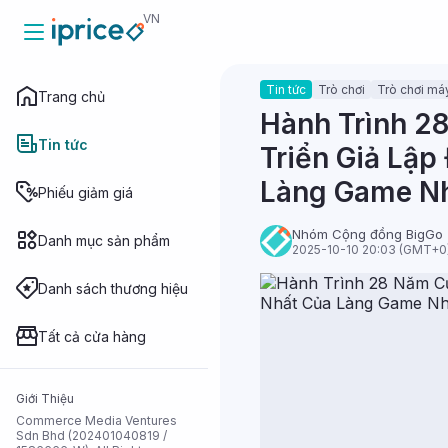
VN
Tin tức
Trò chơi
Trò chơi máy
Trang chủ
Trang chủ
Hành Trình 2
Tin tức
Triển Giả Lập
Làng Game N
Tin tức
Phiếu giảm giá
Nhóm Cộng đồng BigGo
Danh mục sản phẩm
2025-10-10 20:03 (GMT+0
Phiếu giảm
giá
Danh sách thương hiệu
Danh mục sản
phẩm
Tất cả cửa hàng
Danh sách
Giới Thiệu
thương hiệu
Commerce Media Ventures
Sdn Bhd (202401040819 /