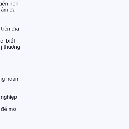
tiến hơn
i âm đa
trên đĩa
ời biết
rị thương
ng hoàn
 nghiệp
m để mô