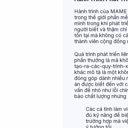
Hành trình của MAME tr
trong thế giới phần mề
mình trong khi phát tr
người biết và thậm chí 
tồn tại mà không có c
thành viên cộng đồng 
Quá trình phát triển l
phần thưởng là mã kh
tạo-ra-các-quy-trình-
khác mô tả là một khô
đóng góp dành nhiều n
án được biết đến với c
vấn đề nhỏ như lỗi ch
bảo chất lượng nhưng 
Các cá tính làm v
đủ kỹ năng để biệ
trường hợp mà vi
ý tưởng tồi.