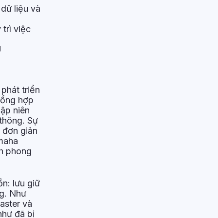
dữ liệu và
trì việc
U
phát triển
tổng hợp
ập niên
thông. Sự
 đơn giản
amaha
nh phong
n: lưu giữ
ng. Như
aster và
như đã bị