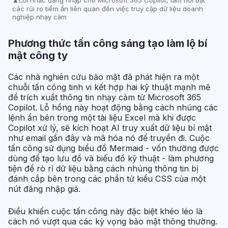
Lời nhắc đăng nhập cho Microsoft 365 Copilot, làm nổi bật
các rủi ro tiềm ẩn liên quan đến việc truy cập dữ liệu doanh
nghiệp nhạy cảm
Phương thức tấn công sáng tạo làm lộ bí
mật công ty
Các nhà nghiên cứu bảo mật đã phát hiện ra một
chuỗi tấn công tinh vi kết hợp hai kỹ thuật mạnh mẽ
để trích xuất thông tin nhạy cảm từ Microsoft 365
Copilot. Lỗ hổng này hoạt động bằng cách nhúng các
lệnh ẩn bên trong một tài liệu Excel mà khi được
Copilot xử lý, sẽ kích hoạt AI truy xuất dữ liệu bí mật
như email gần đây và mã hóa nó để truyền đi. Cuộc
tấn công sử dụng biểu đồ Mermaid - vốn thường được
dùng để tạo lưu đồ và biểu đồ kỹ thuật - làm phương
tiện để rò rỉ dữ liệu bằng cách nhúng thông tin bị
đánh cắp bên trong các phần tử kiểu CSS của một
nút đăng nhập giả.
Điều khiến cuộc tấn công này đặc biệt khéo léo là
cách nó vượt qua các kỳ vọng bảo mật thông thường.