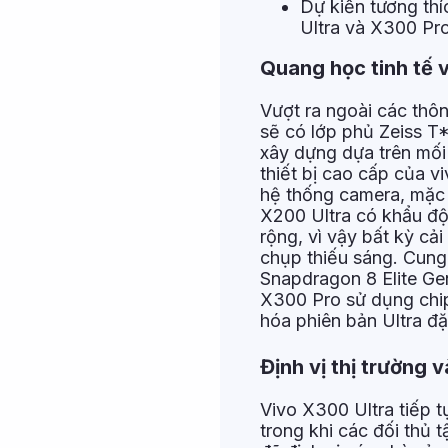
Dự kiến tương thí
Ultra và X300 Pr
Quang học tinh tế 
Vượt ra ngoài các thô
sẽ có lớp phủ Zeiss T*
xây dựng dựa trên mối
thiết bị cao cấp của v
hệ thống camera, mặc 
X200 Ultra có khẩu độ l
rộng, vì vậy bất kỳ cả
chụp thiếu sáng. Cung
Snapdragon 8 Elite Ge
X300 Pro sử dụng chip
hóa phiên bản Ultra đặ
Định vị thị trường 
Vivo X300 Ultra tiếp t
trong khi các đối thủ 