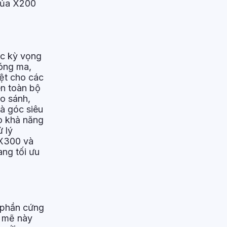
 của X200
ợc kỳ vọng
bóng ma,
ệt cho các
ên toàn bộ
o sánh,
và góc siêu
ao khả năng
 lý
 X300 và
ng tối ưu
n phần cứng
h mẽ này