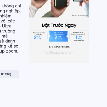
u không chỉ
ông nghiệp.
 nhiệm
 với các
 Ultra.
u trường
h mà
 sẽ dành
áng kể so
chụp zoom.
 trước)