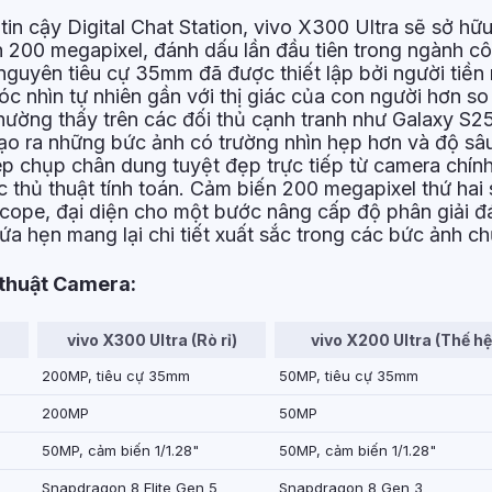
tin cậy Digital Chat Station, vivo X300 Ultra sẽ sở hữ
n 200 megapixel, đánh dấu lần đầu tiên trong ngành c
nguyên tiêu cự 35mm đã được thiết lập bởi người tiền
óc nhìn tự nhiên gần với thị giác của con người hơn so
ường thấy trên các đối thủ cạnh tranh như Galaxy S25
tạo ra những bức ảnh có trường nhìn hẹp hơn và độ sâ
p chụp chân dung tuyệt đẹp trực tiếp từ camera chín
 thủ thuật tính toán. Cảm biến 200 megapixel thứ hai
iscope, đại diện cho một bước nâng cấp độ phân giải đ
hứa hẹn mang lại chi tiết xuất sắc trong các bức ảnh 
 thuật Camera:
vivo X300 Ultra (Rò rỉ)
vivo X200 Ultra (Thế hệ
200MP, tiêu cự 35mm
50MP, tiêu cự 35mm
200MP
50MP
50MP, cảm biến 1/1.28"
50MP, cảm biến 1/1.28"
Snapdragon 8 Elite Gen 5
Snapdragon 8 Gen 3