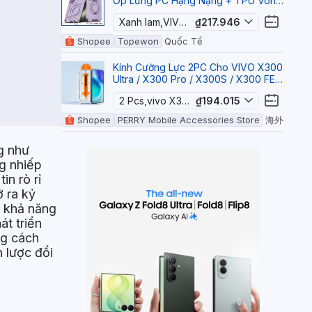
Ốp Lưng PC Hạng Nặng + TPU Vòng
Gắn Xe Đứng Trượt Camera Dành
Xanh lam,VIVO X300 Ultra
₫217.946
Cho
Shopee
Topewon
Quốc Tế
Kính Cường Lực 2PC Cho VIVO X300
Ultra / X300 Pro / X300S / X300 FE
Phim Lắp Đặt Không Bụi Bảo Vệ Mà
2 Pcs,vivo X300
₫194.015
Shopee
PERRY Mobile Accessories Store
海外
g như
g nhiếp
in rò rỉ
ở ra kỷ
ó khả năng
át triển
ng cách
 lược đổi