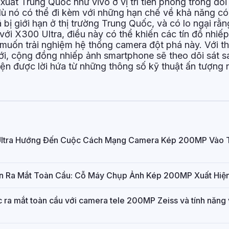
 xuất Trung Quốc như vivo ở vị trí tiên phong trong đổi
ù nó có thể đi kèm với những hạn chế về khả năng có
 bị giới hạn ở thị trường Trung Quốc, và có lo ngại rằ
 với X300 Ultra, điều này có thể khiến các tín đồ nhiế
 muốn trải nghiệm hệ thống camera đột phá này. Với th
ới, cộng đồng nhiếp ảnh smartphone sẽ theo dõi sát 
hiện được lời hứa từ những thông số kỹ thuật ấn tượng
 Ultra Hướng Đến Cuộc Cách Mạng Camera Kép 200MP Vào 
ận Ra Mắt Toàn Cầu: Cỗ Máy Chụp Ảnh Kép 200MP Xuất Hiệ
 ra mắt toàn cầu với camera tele 200MP Zeiss và tính năng