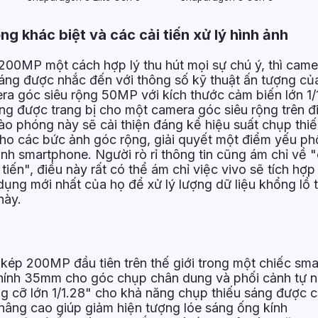
g khác biệt và các cải tiến xử lý hình ảnh
200MP một cách hợp lý thu hút mọi sự chú ý, thì cam
áng được nhắc đến với thông số kỹ thuật ấn tượng của
mera góc siêu rộng 50MP với kích thước cảm biến lớn 1/
ng được trang bị cho một camera góc siêu rộng trên đi
ào phóng này sẽ cải thiện đáng kể hiệu suất chụp thi
ho các bức ảnh góc rộng, giải quyết một điểm yếu ph
ảnh smartphone. Người rò rỉ thông tin cũng ám chỉ về
tiến", điều này rất có thể ám chỉ việc vivo sẽ tích hợp
dụng mới nhất của họ để xử lý lượng dữ liệu khổng lồ
này.
kép 200MP đầu tiên trên thế giới trong một chiếc sm
hính 35mm cho góc chụp chân dung và phối cảnh tự n
g cỡ lớn 1/1.28" cho khả năng chụp thiếu sáng được cả
nâng cao giúp giảm hiện tượng lóe sáng ống kính