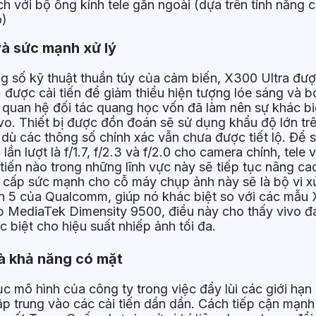
ch với bộ ống kính tele gắn ngoài (dựa trên tính năng
o)
và sức mạnh xử lý
ng số kỹ thuật thuần túy của cảm biến, X300 Ultra đư
 được cải tiến để giảm thiểu hiện tượng lóe sáng và 
 quan hệ đối tác quang học vốn đã làm nên sự khác bi
ivo. Thiết bị được đồn đoán sẽ sử dụng khẩu độ lớn tr
dù các thông số chính xác vẫn chưa được tiết lộ. Để s
ần lượt là f/1.7, f/2.3 và f/2.0 cho camera chính, tele 
i tiến nào trong những lĩnh vực này sẽ tiếp tục nâng c
 cấp sức mạnh cho cỗ máy chụp ảnh này sẽ là bộ vi xử
n 5 của Qualcomm, giúp nó khác biệt so với các mẫu
 MediaTek Dimensity 9500, điều này cho thấy vivo đa
c biệt cho hiệu suất nhiếp ảnh tối đa.
và khả năng có mặt
ục mô hình của công ty trong việc đẩy lùi các giới hạ
tập trung vào các cải tiến dần dần. Cách tiếp cận mạn