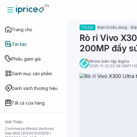
VN
Tin tức
Điện tử tiêu dùng
Điệ
Trang chủ
Trang chủ
Rò rỉ Vivo X3
Tin tức
200MP đầy s
Tin tức
Phiếu giảm giá
Nhóm biên tập BigGo
2025-11-22 02:38 (GMT+0
Danh mục sản phẩm
Phiếu giảm
giá
Danh sách thương hiệu
Danh mục sản
phẩm
Tất cả cửa hàng
Danh sách
Giới Thiệu
thương hiệu
Commerce Media Ventures
Sdn Bhd (202401040819 /