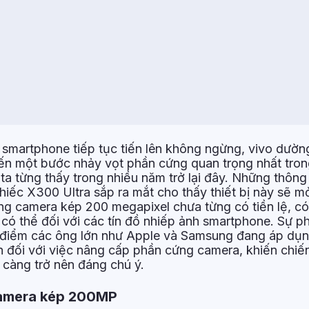
smartphone tiếp tục tiến lên không ngừng, vivo dườn
n một bước nhảy vọt phần cứng quan trọng nhất tron
a từng thấy trong nhiều năm trở lại đây. Những thông t
iếc X300 Ultra sắp ra mắt cho thấy thiết bị này sẽ m
ng camera kép 200 megapixel chưa từng có tiền lệ, c
ì có thể đối với các tín đồ nhiếp ảnh smartphone. Sự ph
i điểm các ông lớn như Apple và Samsung đang áp dụ
n đối với việc nâng cấp phần cứng camera, khiến chiến
càng trở nên đáng chú ý.
amera kép 200MP