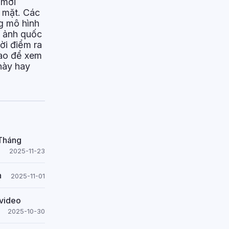
 mới
 mặt. Các
ng mô hình
p ảnh quốc
ời điểm ra
sao để xem
 này hay
Tháng
2025-11-23
n
2025-11-01
 video
2025-10-30