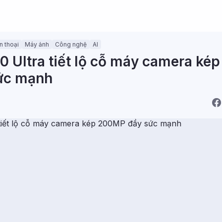
n thoại
Máy ảnh
Công nghệ
AI
00 Ultra tiết lộ cỗ máy camera kép
ức mạnh
)