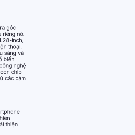
era góc
 riêng nó.
1.28-inch,
ện thoại.
ếu sáng và
ổ biến
 "công nghệ
 con chip
 từ các cảm
artphone
hiên
i thiện