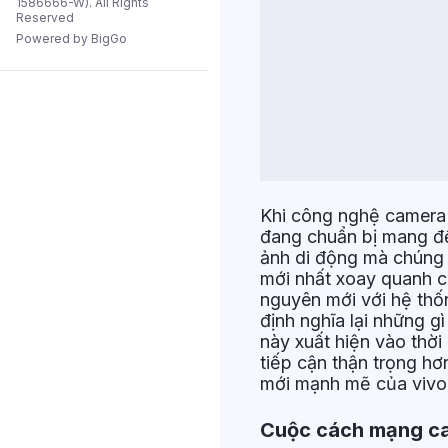
1586666-W). All Rights
Reserved
Tất cả cửa
hàng
Powered by BigGo
Khi công nghệ camera 
đang chuẩn bị mang đế
ảnh di động mà chúng t
mới nhất xoay quanh ch
nguyên mới với hệ thố
định nghĩa lại những g
này xuất hiện vào thờ
tiếp cận thận trọng hơ
mới mạnh mẽ của vivo 
Cuộc cách mạng c