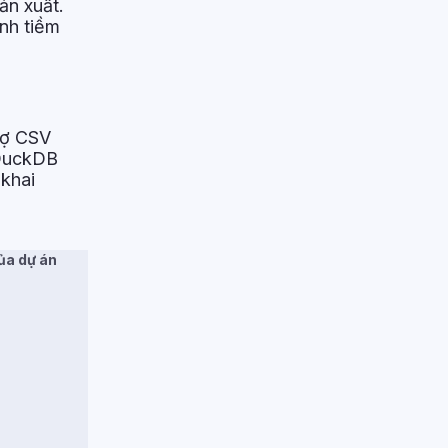
ản xuất.
nh tiềm
trợ CSV
 DuckDB
 khai