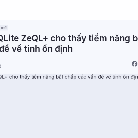
 mở
QLite ZeQL+ cho thấy tiềm năng b
đề về tính ổn định
)