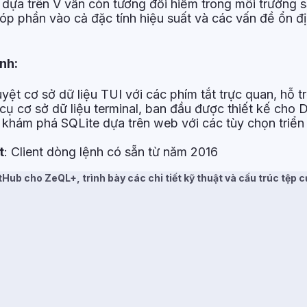
 dựa trên V vẫn còn tương đối hiếm trong môi trường s
óp phần vào cả đặc tính hiệu suất và các vấn đề ổn đị
nh:
uyệt cơ sở dữ liệu TUI với các phím tắt trực quan, hỗ 
cụ cơ sở dữ liệu terminal, ban đầu được thiết kế cho
h khám phá SQLite dựa trên web với các tùy chọn triển
t
: Client dòng lệnh có sẵn từ năm 2016