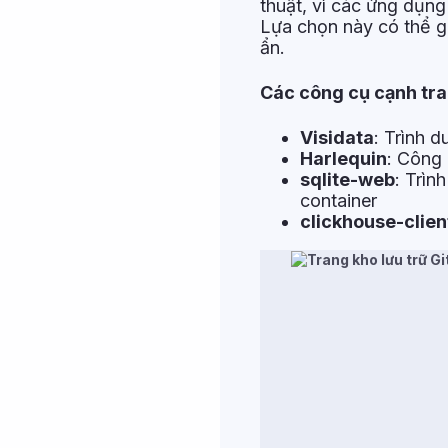
thuật, vì các ứng dụng
Lựa chọn này có thể g
ẩn.
Các công cụ cạnh tra
Visidata
: Trình d
Harlequin
: Công 
sqlite-web
: Trìn
container
clickhouse-clien