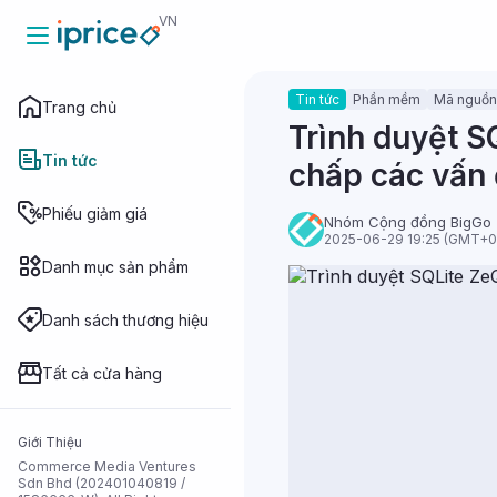
VN
Tin tức
Phần mềm
Mã nguồn
Trang chủ
Trang chủ
Trình duyệt S
Tin tức
chấp các vấn 
Tin tức
Phiếu giảm giá
Nhóm Cộng đồng BigGo
2025-06-29 19:25 (GMT+0
Danh mục sản phẩm
Phiếu giảm
giá
Danh sách thương hiệu
Danh mục sản
phẩm
Tất cả cửa hàng
Danh sách
Giới Thiệu
thương hiệu
Commerce Media Ventures
Sdn Bhd (202401040819 /