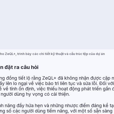
ho ZeQL+, trình bày các chi tiết kỹ thuật và cấu trúc tệp của dự án
ển đặt ra câu hỏi
ng đồng tiết lộ rằng ZeQL+ đã không nhận được cập n
 lên lo ngại về việc bảo trì liên tục và sửa lỗi. Đối v
 về tính ổn định, việc thiếu hoạt động phát triển gần 
người dùng hy vọng có cải thiện.
ính năng đầy hứa hẹn và những nhược điểm đáng kể tạ
ong số các người dùng tiềm năng, với một số sẵn sàng