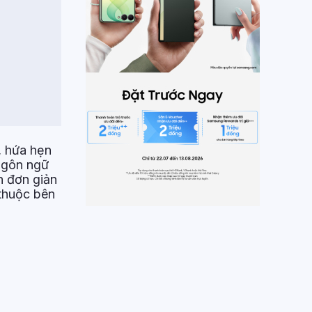
, hứa hẹn
ngôn ngữ
h đơn giản
 thuộc bên