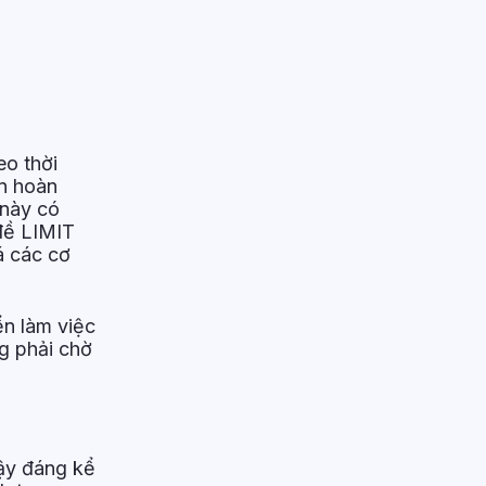
eo thời
ấn hoàn
 này có
đề LIMIT
á các cơ
ển làm việc
ng phải chờ
cậy đáng kể