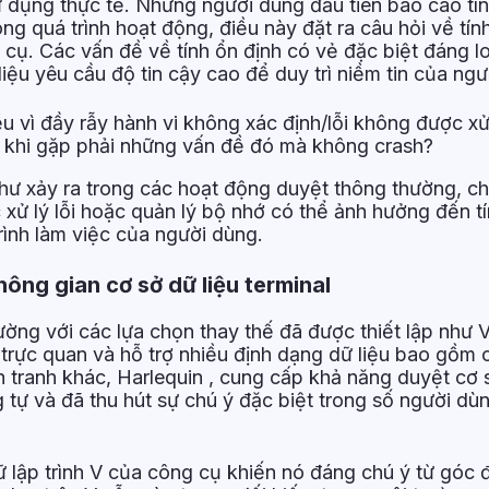
 dụng thực tế. Những người dùng đầu tiên báo cáo tìn
ng quá trình hoạt động, điều này đặt ra câu hỏi về tín
cụ. Các vấn đề về tính ổn định có vẻ đặc biệt đáng lo
iệu yêu cầu độ tin cậy cao để duy trì niềm tin của ngư
u vì đầy rẫy hành vi không xác định/lỗi không được xử 
ì khi gặp phải những vấn đề đó mà không crash?
hư xảy ra trong các hoạt động duyệt thông thường, ch
 xử lý lỗi hoặc quản lý bộ nhớ có thể ảnh hưởng đến t
rình làm việc của người dùng.
ông gian cơ sở dữ liệu terminal
ờng với các lựa chọn thay thế đã được thiết lập như Vi
trực quan và hỗ trợ nhiều định dạng dữ liệu bao gồm 
 tranh khác, Harlequin , cung cấp khả năng duyệt cơ s
g tự và đã thu hút sự chú ý đặc biệt trong số người 
 lập trình V của công cụ khiến nó đáng chú ý từ góc 