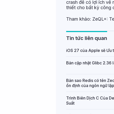
crash để có lợi ích về
thiết cho bất kỳ công 
Tham khảo:
ZeQL+: Te
Tin tức liên quan
iOS 27 của Apple sẽ Ưu t
Bản cập nhật Glibc 2.36 l
Bản sao Redis có tên Zed
ổn định của ngôn ngữ lập
Trình Biên Dịch C Của 
Suất