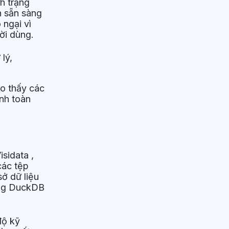
h trạng
h sẵn sàng
 ngại vì
ời dùng.
lý,
o thấy các
ính toàn
sidata ,
các tệp
ở dữ liệu
dùng DuckDB
độ kỹ