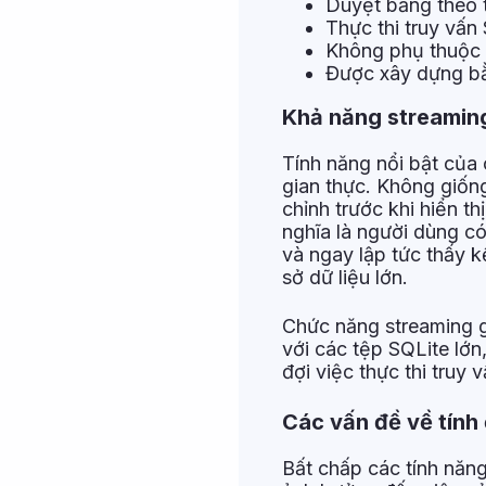
Duyệt bảng theo 
Thực thi truy vấn
Không phụ thuộc 
Được xây dựng bằ
Khả năng streaming
Tính năng nổi bật của 
gian thực. Không giống
chỉnh trước khi hiển th
nghĩa là người dùng 
và ngay lập tức thấy k
sở dữ liệu lớn.
Chức năng streaming g
với các tệp SQLite lớn
đợi việc thực thi truy 
Các vấn đề về tính 
Bất chấp các tính năn