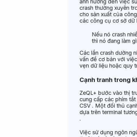
ảnh hưởng đến việc sử
crash thường xuyên tro
cho sản xuất của công 
các công cụ cơ sở dữ l
Nếu nó crash nhiề
thì nó đang làm g
Các lần crash dường n
vấn đề cơ bản với việc
vẹn dữ liệu hoặc quy t
Cạnh tranh trong kh
ZeQL+ bước vào thị trư
cung cấp các phím tắt 
CSV . Một đối thủ cạnh
dựa trên terminal tươn
.
Việc sử dụng ngôn ngữ