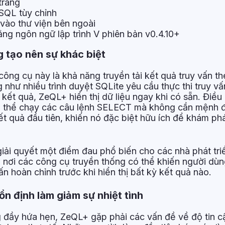
trang
 SQL tùy chỉnh
vào thư viện bên ngoài
ng ngôn ngữ lập trình V phiên bản v0.4.10+
 tạo nên sự khác biệt
công cụ này là khả năng truyền tải kết quả truy vấn th
 như nhiều trình duyệt SQLite yêu cầu thực thi truy v
ị kết quả, ZeQL+ hiển thị dữ liệu ngay khi có sẵn. Điều
có thể chạy các câu lệnh SELECT mà không cần mệnh 
ết quả đầu tiên, khiến nó đặc biệt hữu ích để khám ph
iải quyết một điểm đau phổ biến cho các nhà phát tri
, nơi các công cụ truyền thống có thể khiến người dù
vấn hoàn chỉnh trước khi hiển thị bất kỳ kết quả nào.
ổn định làm giảm sự nhiệt tình
g đầy hứa hẹn, ZeQL+ gặp phải các vấn đề về độ tin 