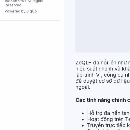
1586666-W). All Rights
Reserved
Tất cả cửa
hàng
Powered by BigGo
ZeQL+ đã nổi lên như m
hiệu suất nhanh và kh
lập trình V , công cụ
để duyệt cơ sở dữ liệ
ngoài.
Các tính năng chính 
Hỗ trợ đa nền tản
Hoạt động trên 
Truyền trực tiếp k