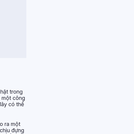
hật trong
ới một công
đây có thể
o ra một
 chịu đựng