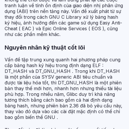
tranh luận về tính ổn định của giao diện nhị phân ứng
dụng (ABI) trên nền tảng này. Vấn đề xuất phát từ sự
thay đổi trong cách GNU C Library xử lý bảng hash
ký hiệu, ảnh hưởng đến các game sử dụng Easy Anti-
Cheat ( EAC ) và Epic Online Services ( EOS ), cũng
như các phần mềm khác.
Nguyên nhân kỹ thuật cốt lõi
Vấn đề tập trung xung quanh hai phương pháp cung
cấp bảng hash ký hiệu trong định dạng ELF :
DT_HASH và DT_GNU_HASH . Trong khi DT_HASH
là một phần của SYSV generic ABI tiêu chuẩn và
được tài liệu hóa tốt, thì DT_GNU_HASH là một phiên
bản thay thế mới hơn, nhanh hơn nhưng thiếu tài liệu
phù hợp. Trong nhiều năm, Glibc duy trì khả năng
tương thích bằng cách bao gồm cả hai định dạng
bảng hash, nhưng phiên bản 2.36 đã bỏ yêu cầu này,
thay vào đó dựa vào các cài đặt mặc định có thể chỉ
bao gồm biến thể GNU .