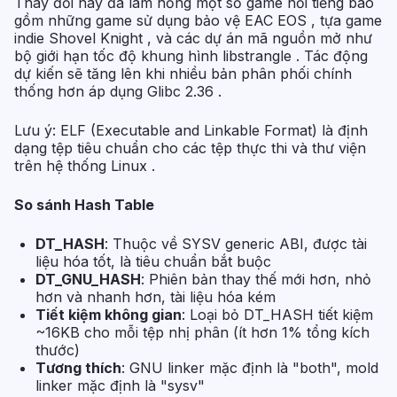
Thay đổi này đã làm hỏng một số game nổi tiếng bao
gồm những game sử dụng bảo vệ EAC EOS , tựa game
indie Shovel Knight , và các dự án mã nguồn mở như
bộ giới hạn tốc độ khung hình libstrangle . Tác động
dự kiến sẽ tăng lên khi nhiều bản phân phối chính
thống hơn áp dụng Glibc 2.36 .
Lưu ý: ELF (Executable and Linkable Format) là định
dạng tệp tiêu chuẩn cho các tệp thực thi và thư viện
trên hệ thống Linux .
So sánh Hash Table
DT_HASH
: Thuộc về SYSV generic ABI, được tài
liệu hóa tốt, là tiêu chuẩn bắt buộc
DT_GNU_HASH
: Phiên bản thay thế mới hơn, nhỏ
hơn và nhanh hơn, tài liệu hóa kém
Tiết kiệm không gian
: Loại bỏ DT_HASH tiết kiệm
~16KB cho mỗi tệp nhị phân (ít hơn 1% tổng kích
thước)
Tương thích
: GNU linker mặc định là "both", mold
linker mặc định là "sysv"