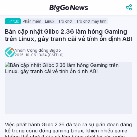
Tin tức
Phần mềm
Linux
Trò chơi
Trò chơi máy tính
Bản cập nhật Glibc 2.36 làm hỏng Gaming
trên Linux, gây tranh cãi về tính ổn định ABI
Nhóm Cộng đồng BigGo
2025-10-06 13:34 (GMT+0)
Việc phát hành Glibc 2.36 đã tạo ra sự gián đoạn đáng
kể trong cộng đồng gaming Linux, khiến nhiều game
không thể chơi được và làm bùng phát lại các cuộc