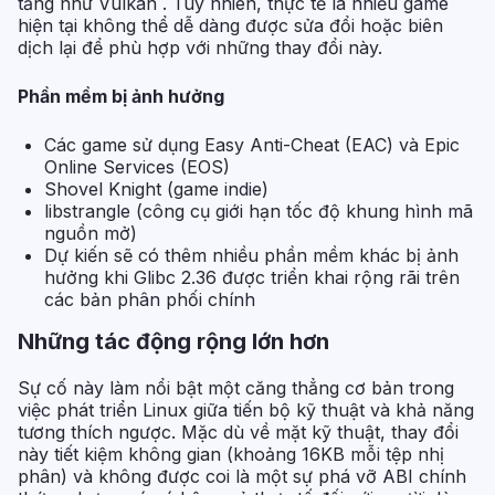
tảng như Vulkan . Tuy nhiên, thực tế là nhiều game
hiện tại không thể dễ dàng được sửa đổi hoặc biên
dịch lại để phù hợp với những thay đổi này.
Phần mềm bị ảnh hưởng
Các game sử dụng Easy Anti-Cheat (EAC) và Epic
Online Services (EOS)
Shovel Knight (game indie)
libstrangle (công cụ giới hạn tốc độ khung hình mã
nguồn mở)
Dự kiến sẽ có thêm nhiều phần mềm khác bị ảnh
hưởng khi Glibc 2.36 được triển khai rộng rãi trên
các bản phân phối chính
Những tác động rộng lớn hơn
Sự cố này làm nổi bật một căng thẳng cơ bản trong
việc phát triển Linux giữa tiến bộ kỹ thuật và khả năng
tương thích ngược. Mặc dù về mặt kỹ thuật, thay đổi
này tiết kiệm không gian (khoảng 16KB mỗi tệp nhị
phân) và không được coi là một sự phá vỡ ABI chính