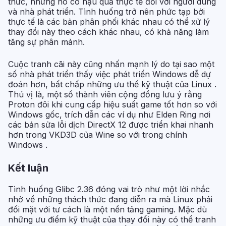
thức, nhưng nó có hậu quả thực tế đối với người dùng
và nhà phát triển. Tình huống trở nên phức tạp bởi
thực tế là các bản phân phối khác nhau có thể xử lý
thay đổi này theo cách khác nhau, có khả năng làm
tăng sự phân mảnh.
Cuộc tranh cãi này cũng nhấn mạnh lý do tại sao một
số nhà phát triển thấy việc phát triển Windows dễ dự
đoán hơn, bất chấp những ưu thế kỹ thuật của Linux .
Thú vị là, một số thành viên cộng đồng lưu ý rằng
Proton đôi khi cung cấp hiệu suất game tốt hơn so với
Windows gốc, trích dẫn các ví dụ như Elden Ring nơi
các bản sửa lỗi dịch DirectX 12 được triển khai nhanh
hơn trong VKD3D của Wine so với trong chính
Windows .
Kết luận
Tình huống Glibc 2.36 đóng vai trò như một lời nhắc
nhở về những thách thức đang diễn ra mà Linux phải
đối mặt với tư cách là một nền tảng gaming. Mặc dù
những ưu điểm kỹ thuật của thay đổi này có thể tranh