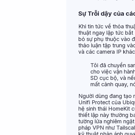
Sự Trỗi dậy của các
Khi tin tức về thỏa th
thuật ngay lập tức bắt 
bỏ sự phụ thuộc vào đ
thảo luận tập trung v
và các camera IP khác
Tôi đã chuyển san
cho việc vận hàn
SD cục bộ, và nếu
mất cảnh quay, n
Người dùng đang tạo r
Unifi Protect của Ubiq
hệ sinh thái HomeKit 
thiết lập này thường 
tường lửa nghiêm ngặt 
pháp VPN như Tailscal
kỹ thuật phản ánh quy