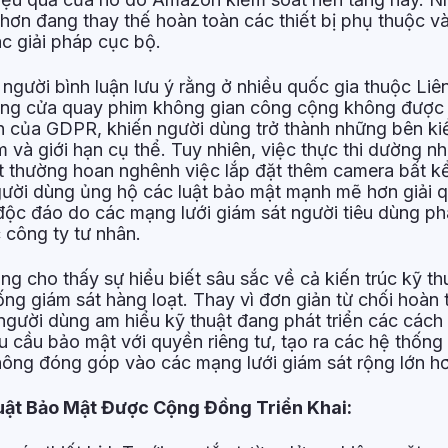
hơn đang thay thế hoàn toàn các thiết bị phụ thuộc v
 giải pháp cục bộ.
người bình luận lưu ý rằng ở nhiều quốc gia thuộc Liê
ng cửa quay phim không gian công cộng không được
ình của GDPR, khiến người dùng trở thành những bên k
ệm và giới hạn cụ thể. Tuy nhiên, việc thực thi dường 
át thường hoan nghênh việc lắp đặt thêm camera bất k
gười dùng ủng hộ các luật bảo mật mạnh mẽ hơn giải 
độc đáo do các mạng lưới giám sát người tiêu dùng ph
 công ty tư nhân.
g cho thấy sự hiểu biết sâu sắc về cả kiến trúc kỹ t
ống giám sát hàng loạt. Thay vì đơn giản từ chối hoàn
người dùng am hiểu kỹ thuật đang phát triển các cách 
u cầu bảo mật với quyền riêng tư, tạo ra các hệ thốn
ông đóng góp vào các mạng lưới giám sát rộng lớn h
uật Bảo Mật Được Cộng Đồng Triển Khai: