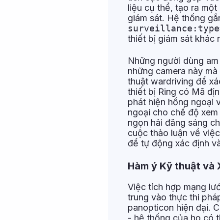
liệu cụ thể, tạo ra mộ
giám sát. Hệ thống gắ
surveillance:type
thiết bị giám sát khác 
Những người dùng am h
những camera này mà k
thuật wardriving để xá
thiết bị Ring có Mã đ
phát hiện hồng ngoại 
ngoại cho chế độ xem 
ngọn hải đăng sáng ch
cuộc thảo luận về việ
để tự động xác định và
Hàm ý Kỹ thuật và 
Việc tích hợp mạng lướ
trung vào thực thi phá
panopticon hiện đại. 
- hệ thống của họ có 