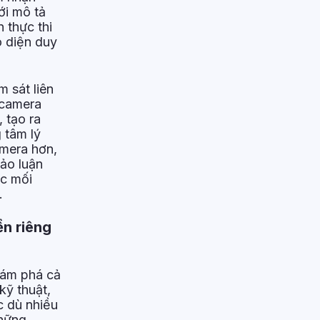
ới mô tả
 thực thi
o diện duy
 sát liên
 camera
 tạo ra
 tâm lý
amera hơn,
ảo luận
ác mối
.
ền riêng
hám phá cả
kỹ thuật,
c dù nhiều
Những