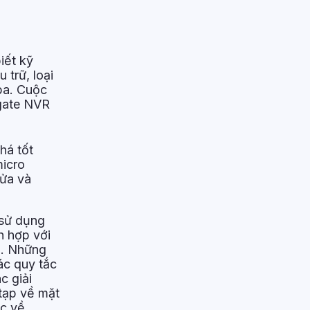
iết kỹ
 trữ, loại
ba. Cuộc
igate NVR
há tốt
micro
cửa và
 sử dụng
h hợp với
ộ. Những
ác quy tắc
c giải
tạp về mặt
ức về