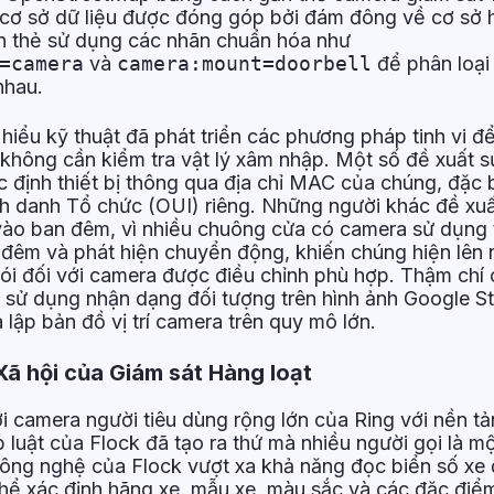
t cơ sở dữ liệu được đóng góp bởi đám đông về cơ sở 
n thẻ sử dụng các nhãn chuẩn hóa như
=camera
và
camera:mount=doorbell
để phân loại 
nhau.
iểu kỹ thuật đã phát triển các phương pháp tinh vi để
hông cần kiểm tra vật lý xâm nhập. Một số đề xuất 
c định thiết bị thông qua địa chỉ MAC của chúng, đặc b
ịnh danh Tổ chức (OUI) riêng. Những người khác đề xu
vào ban đêm, vì nhiều chuông cửa có camera sử dụng 
đêm và phát hiện chuyển động, khiến chúng hiện lên
ói đối với camera được điều chỉnh phù hợp. Thậm chí
c sử dụng nhận dạng đối tượng trên hình ảnh Google S
 lập bản đồ vị trí camera trên quy mô lớn.
Xã hội của Giám sát Hàng loạt
i camera người tiêu dùng rộng lớn của Ring với nền tả
p luật của Flock đã tạo ra thứ mà nhiều người gọi là m
Công nghệ của Flock vượt xa khả năng đọc biển số xe
thể xác định hãng xe, mẫu xe, màu sắc và các đặc điể