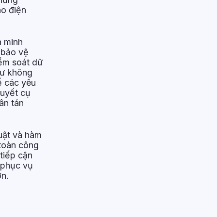
ào điện
n minh
 bảo vệ
iểm soát dữ
như không
ể các yêu
quyết cụ
ân tán
huật và hàm
 toàn công
tiếp cận
g phục vụ
ơn.