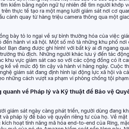
 tìm kiếm bằng ngôn ngữ tự nhiên để tìm người khớp v
 trên thực tế tạo ra một mạng lưới giám sát nơi cơ quan
cầu cảnh quay từ hàng triệu camera thông qua một gia
ng bày tỏ lo ngại về sự bình thường hóa của việc giám
ó đến hành vi xã hội. Một số mô tả những khu phố nơi
o! Bạn đang được ghi hình! với bất kỳ ai đi ngang qua,
trường thù địch. Những người khác lưu ý đến tác động
ác khu vực giám sát cao so với các cộng đồng có ít c
ng kể về mức độ tin cậy và hành vi hàng ngày. Cuộc th
nghệ giám sát đang định hình lại động lực xã hội và c
eo những cách vượt xa phạm vi phòng chống tội phạm
 quanh về Pháp lý và Kỹ thuật để Bảo vệ Quy
ưới giám sát ngày càng phát triển, người dùng đang k
t và pháp lý để bảo vệ quyền riêng tư của họ. Về mặt 
 kích hoạt tính năng mã hóa end-to-end của Ring, mặ
hiệu quả của nó do Amazon kiểm soát nền tảng này. 