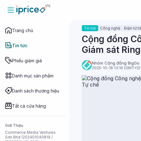
VN
Tin tức
Công nghệ
Điện tử t
Trang chủ
Trang chủ
Cộng đồng Cô
Tin tức
Giám sát Ring
Tin tức
Phiếu giảm giá
Nhóm Cộng đồng BigGo
2025-10-18 13:16 (GMT+0)
Danh mục sản phẩm
Phiếu giảm
giá
Danh sách thương hiệu
Danh mục sản
phẩm
Tất cả cửa hàng
Danh sách
Giới Thiệu
thương hiệu
Commerce Media Ventures
Sdn Bhd (202401040819 /