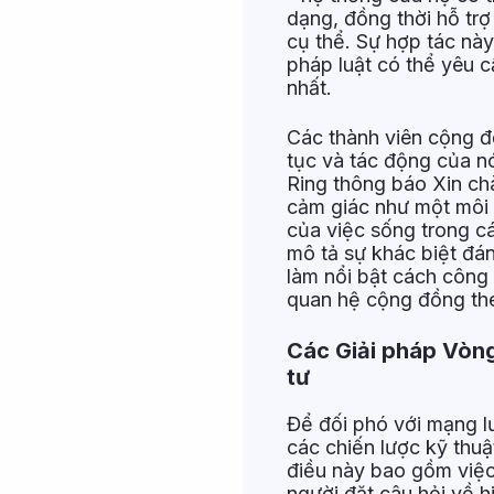
dạng, đồng thời hỗ trợ
cụ thể. Sự hợp tác này
pháp luật có thể yêu 
nhất.
Các thành viên cộng đồ
tục và tác động của n
Ring thông báo Xin chà
cảm giác như một môi 
của việc sống trong c
mô tả sự khác biệt đá
làm nổi bật cách công 
quan hệ cộng đồng th
Các Giải pháp Vòng
tư
Để đối phó với mạng l
các chiến lược kỹ thuậ
điều này bao gồm việc
người đặt câu hỏi về 