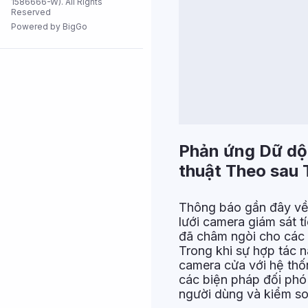
1586666-W). All Rights
Reserved
Tất cả cửa
hàng
Powered by BigGo
Phản ứng Dữ dội
thuật Theo sau 
Thông báo gần đây về 
lưới camera giám sát t
đã châm ngòi cho các 
Trong khi sự hợp tác n
camera cửa với hệ thố
các biện pháp đối phó 
người dùng và kiểm so