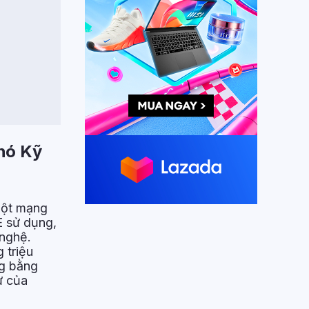
hó Kỹ
một mạng
E sử dụng,
 nghệ.
 triệu
ng bằng
ư của