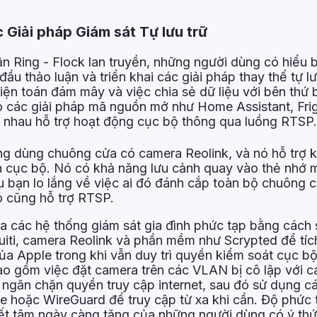
 Giải pháp Giám sát Tự lưu trữ
uận Ring - Flock lan truyền, những người dùng có hiểu b
đầu thảo luận và triển khai các giải pháp thay thế tự lưu
iện toán đám mây và việc chia sẻ dữ liệu với bên thứ 
ào các giải pháp mã nguồn mở như Home Assistant, Fr
 nhau hỗ trợ hoạt động cục bộ thông qua luồng RTSP.
g dùng chuông cửa có camera Reolink, và nó hỗ trợ k
h cục bộ. Nó có khả năng lưu cảnh quay vào thẻ nhớ 
 bạn lo lắng về việc ai đó đánh cắp toàn bộ chuông 
ó cũng hỗ trợ RTSP.
a các hệ thống giám sát gia đình phức tạp bằng cách
uiti, camera Reolink và phần mềm như Scrypted để tíc
của Apple trong khi vẫn duy trì quyền kiểm soát cục b
bao gồm việc đặt camera trên các VLAN bị cô lập với c
ngăn chặn quyền truy cập internet, sau đó sử dụng cá
e hoặc WireGuard để truy cập từ xa khi cần. Độ phức 
ết tâm ngày càng tăng của những người dùng có ý th