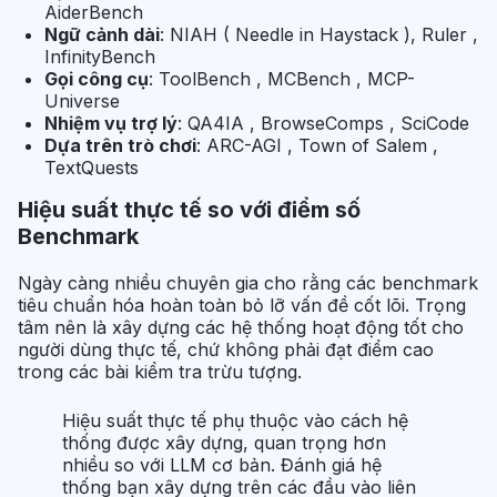
AiderBench
Ngữ cảnh dài
: NIAH ( Needle in Haystack ), Ruler ,
InfinityBench
Gọi công cụ
: ToolBench , MCBench , MCP-
Universe
Nhiệm vụ trợ lý
: QA4IA , BrowseComps , SciCode
Dựa trên trò chơi
: ARC-AGI , Town of Salem ,
TextQuests
Hiệu suất thực tế so với điểm số
Benchmark
Ngày càng nhiều chuyên gia cho rằng các benchmark
tiêu chuẩn hóa hoàn toàn bỏ lỡ vấn đề cốt lõi. Trọng
tâm nên là xây dựng các hệ thống hoạt động tốt cho
người dùng thực tế, chứ không phải đạt điểm cao
trong các bài kiểm tra trừu tượng.
Hiệu suất thực tế phụ thuộc vào cách hệ
thống được xây dựng, quan trọng hơn
nhiều so với LLM cơ bản. Đánh giá hệ
thống bạn xây dựng trên các đầu vào liên