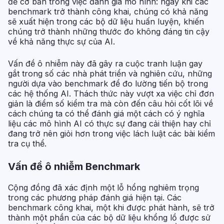
đề cơ bản trong việc đánh giá mô hình: ngay khi các
benchmark trở thành công khai, chúng có khả năng
sẽ xuất hiện trong các bộ dữ liệu huấn luyện, khiến
chúng trở thành những thước đo không đáng tin cậy
về khả năng thực sự của AI.
Vấn đề ô nhiễm này đã gây ra cuộc tranh luận gay
gắt trong số các nhà phát triển và nghiên cứu, những
người dựa vào benchmark để đo lường tiến bộ trong
các hệ thống AI. Thách thức này vượt xa việc chỉ đơn
giản là điểm số kiểm tra mà còn đến câu hỏi cốt lõi về
cách chúng ta có thể đánh giá một cách có ý nghĩa
liệu các mô hình AI có thực sự đang cải thiện hay chỉ
đang trở nên giỏi hơn trong việc lách luật các bài kiểm
tra cụ thể.
Vấn đề ô nhiễm Benchmark
Cộng đồng đã xác định một lỗ hổng nghiêm trọng
trong các phương pháp đánh giá hiện tại. Các
benchmark công khai, một khi được phát hành, sẽ trở
thành một phần của các bộ dữ liệu khổng lồ được sử