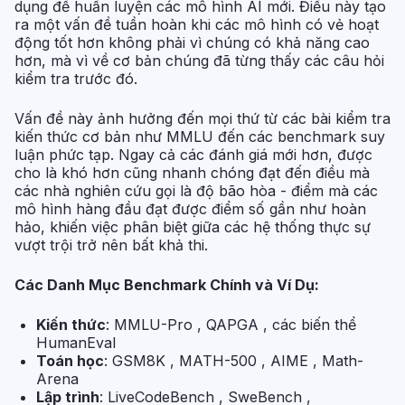
dụng để huấn luyện các mô hình AI mới. Điều này tạo
ra một vấn đề tuần hoàn khi các mô hình có vẻ hoạt
động tốt hơn không phải vì chúng có khả năng cao
hơn, mà vì về cơ bản chúng đã từng thấy các câu hỏi
kiểm tra trước đó.
Vấn đề này ảnh hưởng đến mọi thứ từ các bài kiểm tra
kiến thức cơ bản như MMLU đến các benchmark suy
luận phức tạp. Ngay cả các đánh giá mới hơn, được
cho là khó hơn cũng nhanh chóng đạt đến điều mà
các nhà nghiên cứu gọi là độ bão hòa - điểm mà các
mô hình hàng đầu đạt được điểm số gần như hoàn
hảo, khiến việc phân biệt giữa các hệ thống thực sự
vượt trội trở nên bất khả thi.
Các Danh Mục Benchmark Chính và Ví Dụ:
Kiến thức
: MMLU-Pro , QAPGA , các biến thể
HumanEval
Toán học
: GSM8K , MATH-500 , AIME , Math-
Arena
Lập trình
: LiveCodeBench , SweBench ,