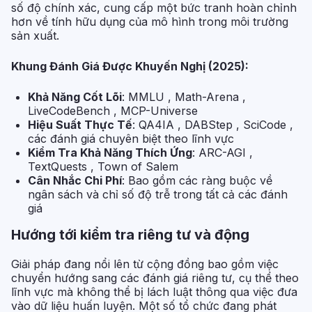
số độ chính xác, cung cấp một bức tranh hoàn chỉnh
hơn về tính hữu dụng của mô hình trong môi trường
sản xuất.
Khung Đánh Giá Được Khuyến Nghị (2025):
Khả Năng Cốt Lõi
: MMLU , Math-Arena ,
LiveCodeBench , MCP-Universe
Hiệu Suất Thực Tế
: QA4IA , DABStep , SciCode ,
các đánh giá chuyên biệt theo lĩnh vực
Kiểm Tra Khả Năng Thích Ứng
: ARC-AGI ,
TextQuests , Town of Salem
Cân Nhắc Chi Phí
: Bao gồm các ràng buộc về
ngân sách và chỉ số độ trễ trong tất cả các đánh
giá
Hướng tới kiểm tra riêng tư và động
Giải pháp đang nổi lên từ cộng đồng bao gồm việc
chuyển hướng sang các đánh giá riêng tư, cụ thể theo
lĩnh vực mà không thể bị lách luật thông qua việc đưa
vào dữ liệu huấn luyện. Một số tổ chức đang phát